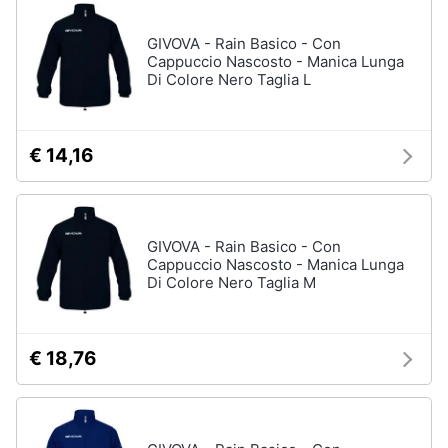
neonati
e
igiene
GIVOVA - Rain Basico - Con
Copertina
neonato
Cappuccio Nascosto - Manica Lunga
Di Colore Nero Taglia L
Beauty
Vedi
tutti
Giocattoli
€ 14,16
Prima
Scarpe
infanzia
Sneakers
GIVOVA - Rain Basico - Con
Scarpe
Cappuccio Nascosto - Manica Lunga
Fotografia
nike
Di Colore Nero Taglia M
Anfibi
Casalinghi
Ciabatte
€ 18,76
Vedi
Abbigliamento
tutti
Sport