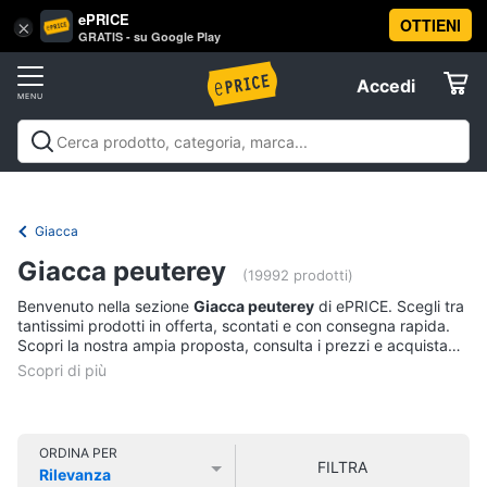
ePRICE
OTTIENI
Vai
×
Accedi
GRATIS - su Google Play
al
Registrati
menu
Accedi
Abbigliamento
Offerte
Donna
Abbigliamento
Donna
Uomo
Bambino
Scarpe
Accessori
Vest
Elettrodomestici
Intimo
donna
Giacca
Top
Informatica
Giacca peuterey
(19992 prodotti)
Cappotto
donna
Benvenuto nella sezione
Giacca peuterey
di ePRICE. Scegli tra
Telefonia
tantissimi prodotti in offerta, scontati e con consegna rapida.
Felpa
Scopri la nostra ampia proposta, consulta i prezzi e acquista
donna
comodamente online.
Tv
Vedi
e
tutti
Home
Cinema
ORDINA PER
FILTRA
Rilevanza