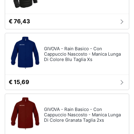
Assistenza
Tuta
clienti
Pantaloni
€ 76,43
Esci
Vedi
tutti
GIVOVA - Rain Basico - Con
Cappuccio Nascosto - Manica Lunga
Orologi
Di Colore Blu Taglia Xs
Apple
Watch
Smartwatch
€ 15,69
Orologi
uomo
Orologi
donna
GIVOVA - Rain Basico - Con
Cappuccio Nascosto - Manica Lunga
Vedi
Di Colore Granata Taglia 2xs
tutti