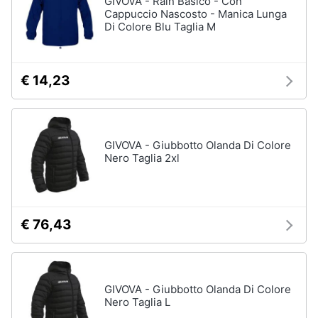
GIVOVA - Rain Basico - Con
Cappuccio Nascosto - Manica Lunga
Accessori
Di Colore Blu Taglia M
Animali
Sigaretta
elettronica
Motori
Borse
€ 14,23
Occhiali
da
Libri,
vista
cd
e
Occhiali
GIVOVA - Giubbotto Olanda Di Colore
da
dvd
Nero Taglia 2xl
sole
Vedi
Festività
tutti
e
ricorrenze
€ 76,43
Promozioni
Vestiari
T-
GIVOVA - Giubbotto Olanda Di Colore
shirt
Servizi
Nero Taglia L
Felpa