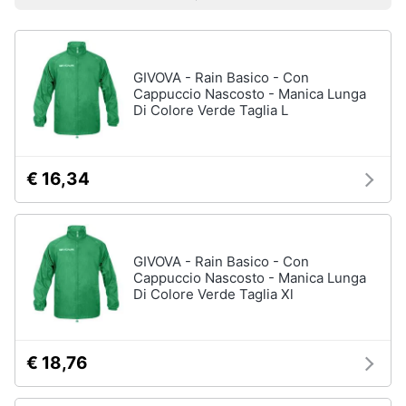
Prezzo più basso
Prezzo più alto
Valutazioni
Smart
Uomo
home
Felpa
uomo
GIVOVA - Rain Basico - Con
Videogiochi
Cravatta
Cappuccio Nascosto - Manica Lunga
Di Colore Verde Taglia L
Piumino
uomo
Audio
e
Giacca
musica
uomo
€ 16,34
Vedi
Clima
tutti
GIVOVA - Rain Basico - Con
Arredo
Cappuccio Nascosto - Manica Lunga
Di Colore Verde Taglia Xl
Bambino
Brico
Scarpe
e
bambino
Giardinaggio
€ 18,76
Sandali
bambina
Salute
Vestiti