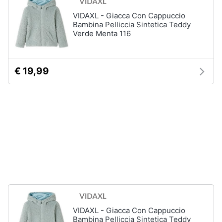
neonati
e
VIDAXL - Giacca Con Cappuccio
igiene
Copertina
Bambina Pelliccia Sintetica Teddy
neonato
Verde Menta 116
Beauty
Vedi
tutti
€ 19,99
Giocattoli
Prima
Scarpe
infanzia
Sneakers
Scarpe
Fotografia
nike
Anfibi
Casalinghi
Ciabatte
Vedi
Abbigliamento
tutti
VIDAXL - Giacca Con Cappuccio
Sport
Bambina Pelliccia Sintetica Teddy