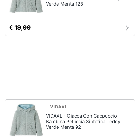
Verde Menta 128
Accessori
Animali
Sigaretta
elettronica
€ 19,99
Motori
Borse
Occhiali
da
Libri,
vista
cd
e
Occhiali
da
dvd
sole
Vedi
Festività
tutti
e
ricorrenze
Promozioni
Vestiari
VIDAXL - Giacca Con Cappuccio
Bambina Pelliccia Sintetica Teddy
T-
Verde Menta 92
shirt
Servizi
Felpa