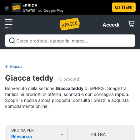
ePRICE
OTTIENI
Vai
×
Accedi
GRATIS - su Google Play
al
Registrati
menu
Accedi
Abbigliamento
Offerte
Donna
Abbigliamento
Donna
Uomo
Bambino
Scarpe
Accessori
Vest
Elettrodomestici
Intimo
donna
Giacca
Top
Informatica
Giacca teddy
(5 prodotti)
Cappotto
donna
Benvenuto nella sezione
Giacca teddy
di ePRICE. Scegli tra
Telefonia
tantissimi prodotti in offerta, scontati e con consegna rapida.
Felpa
Scopri la nostra ampia proposta, consulta i prezzi e acquista
donna
comodamente online.
Tv
Vedi
e
tutti
Home
Cinema
ORDINA PER
FILTRA
Rilevanza