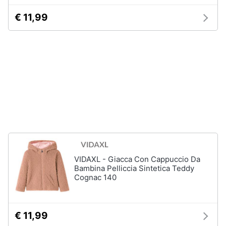
Assistenza
Tuta
€ 11,99
clienti
Pantaloni
Esci
Vedi
tutti
Orologi
Apple
Watch
Smartwatch
Orologi
uomo
VIDAXL - Giacca Con Cappuccio Da
Bambina Pelliccia Sintetica Teddy
Orologi
Cognac 140
donna
Vedi
tutti
€ 11,99