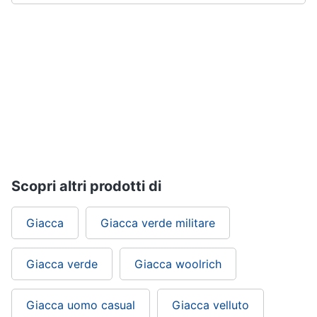
Gioielli
Anelli
Orecchini
Cavigliera
Collane
Vedi
tutti
Scopri altri prodotti di
Giacca
Giacca verde militare
Giacca verde
Giacca woolrich
Giacca uomo casual
Giacca velluto