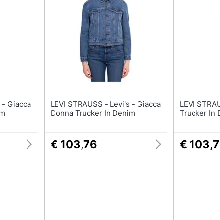
T-shirt
Apple Watch
Felpa
Smartwatch
Tuta
Orologi uomo
Pantaloni
Orologi donna
Vedi tutti
Vedi tutti
LEVI STRAUSS - Levi's - Giacca
LEVI STRAUSS - Gia
im
Donna Trucker In Denim
Trucker In
€ 103,76
€ 103,