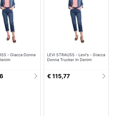
Anelli
Orecchini
Cavigliera
Collane
Vedi tutti
cca Donna
LEVI STRAUSS - Levi's - Giacca
 Denim
Donna Trucker In Denim
76
€ 115,77