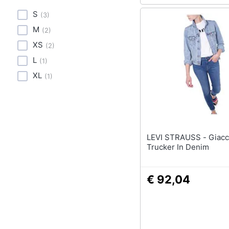
Sport
S
(
3
)
Animali
M
(
2
)
XS
(
2
)
Motori
L
(
1
)
Libri, cd e dvd
XL
(
1
)
Festività e ricorrenze
Promozioni
LEVI STRAUSS - Giacca Donna
Trucker In Denim
€ 92,04