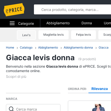
Abbigliamento
Donna
Uom
Categorie
Gioielli
Elettrodomestici
Maglietta levis
Felpa levis
Scarp
Levi's
Abbigliame
Informatica
Home
Catalogo
Abbigliamento
Abbigliamento donna
Giacca
Donna
Giacca levis donna
Telefonia
Intimo donna
(9 prodotti)
Top
Benvenuto nella sezione
Tv e Home Cinema
Giacca levis donna
di ePRICE. Scegli tr
Cappotto donna
comodamente online.
Smart home
Felpa donna
Vedi tutti
Videogiochi
Rilevanza
ORDINA PER
MARCA
Audio e musica
Accessori