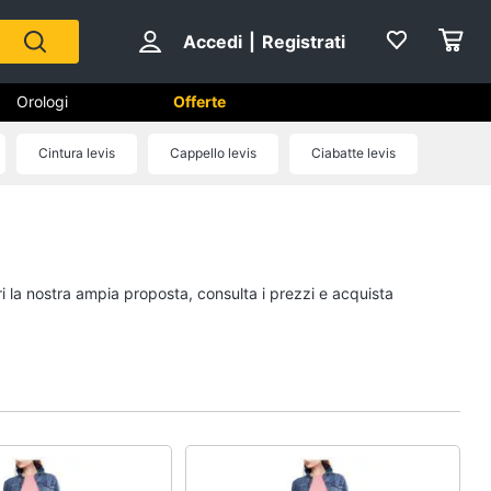
Accedi
|
Registrati
Orologi
Offerte
Cintura levis
Cappello levis
Ciabatte levis
Scarpe
Sneakers
Scarpe nike
ri la nostra ampia proposta, consulta i prezzi e acquista
Anfibi
Ciabatte
Vedi tutti
Gioielli