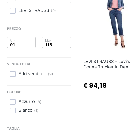
Clima
Sigaretta elettronica
Borse
LEVI STRAUSS
(
9
)
Arredo
Occhiali da vista
Occhiali da sole
Brico e Giardinaggio
PREZZO
Vedi tutti
Salute e igiene
Beauty
LEVI STRAUSS - Levi's - Giacca
VENDUTO DA
Giocattoli
Donna Trucker In Den
Altri venditori
(
9
)
Prima infanzia
€ 94,18
Fotografia
COLORE
Azzurro
(
8
)
Casalinghi
Bianco
(
1
)
Abbigliamento
TAGLIA