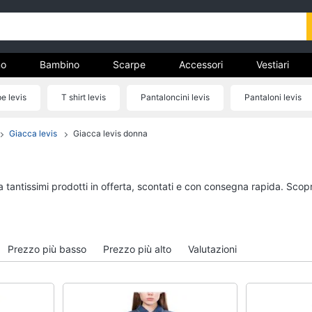
o
Bambino
Scarpe
Accessori
Vestiari
e levis
T shirt levis
Pantaloncini levis
Pantaloni levis
nto
Giacca levis
Giacca levis donna
Uomo
Bambino
Felpa uomo
Scarpe bambino
Cravatta
Sandali bambina
a tantissimi prodotti in offerta, scontati e con consegna rapida. Scop
Piumino uomo
Vestiti neonati
Giacca uomo
Copertina neonato
Vedi tutti
Vedi tutti
Prezzo più basso
Prezzo più alto
Valutazioni
Vestiari
Orologi