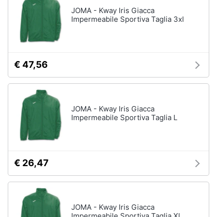
Assistenza
JOMA - Kway Iris Giacca
Tuta
clienti
Impermeabile Sportiva Taglia 3xl
Pantaloni
Esci
Vedi
tutti
€ 47,56
Orologi
Apple
JOMA - Kway Iris Giacca
Watch
Impermeabile Sportiva Taglia L
Smartwatch
Orologi
uomo
€ 26,47
Orologi
donna
Vedi
tutti
JOMA - Kway Iris Giacca
Impermeabile Sportiva Taglia Xl