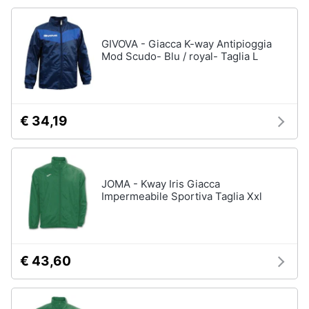
Accessori
Animali
Sigaretta
GIVOVA - Giacca K-way Antipioggia
elettronica
Mod Scudo- Blu / royal- Taglia L
Motori
Borse
Occhiali
da
Libri,
vista
cd
€ 34,19
e
Occhiali
da
dvd
sole
Vedi
Festività
JOMA - Kway Iris Giacca
tutti
Impermeabile Sportiva Taglia Xxl
e
ricorrenze
Promozioni
Vestiari
€ 43,60
T-
shirt
Servizi
Felpa