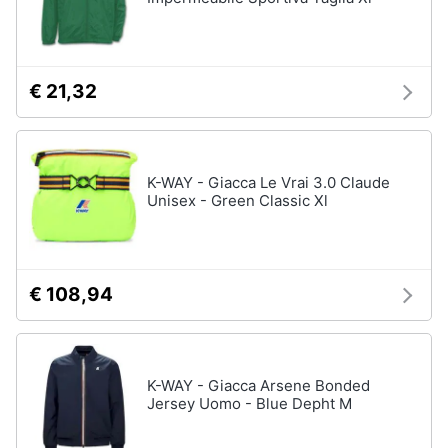
Gioielli
Anelli
€ 21,32
Orecchini
Cavigliera
Collane
K-WAY - Giacca Le Vrai 3.0 Claude
Unisex - Green Classic Xl
Vedi
tutti
€ 108,94
K-WAY - Giacca Arsene Bonded
Jersey Uomo - Blue Depht M