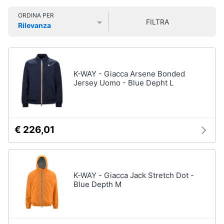
Smart
Uomo
ORDINA PER
home
FILTRA
Felpa
Rilevanza
uomo
Prezzo più basso
Prezzo più alto
Valutazioni
Videogiochi
Cravatta
Piumino
uomo
Audio
K-WAY - Giacca Arsene Bonded
e
Jersey Uomo - Blue Depht L
Giacca
musica
uomo
Vedi
Clima
tutti
€ 226,01
Arredo
Bambino
Brico
K-WAY - Giacca Jack Stretch Dot -
Scarpe
e
Blue Depth M
bambino
Giardinaggio
Sandali
bambina
Salute
Vestiti