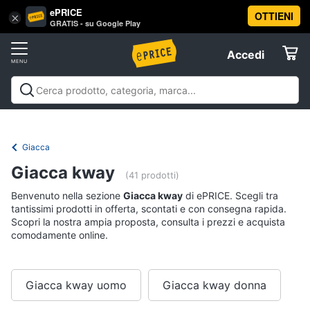
ePRICE
OTTIENI
Vai
×
Accedi
GRATIS - su Google Play
al
Registrati
menu
Accedi
Abbigliamento
Offerte
Donna
Abbigliamento
Donna
Uomo
Bambino
Scarpe
Accessori
Vest
Elettrodomestici
Intimo
donna
Giacca
Top
Informatica
Giacca kway
(41 prodotti)
Cappotto
donna
Benvenuto nella sezione
Giacca kway
di ePRICE. Scegli tra
Telefonia
tantissimi prodotti in offerta, scontati e con consegna rapida.
Felpa
Scopri la nostra ampia proposta, consulta i prezzi e acquista
donna
comodamente online.
Tv
Vedi
e
tutti
Home
Cinema
Giacca kway uomo
Giacca kway donna