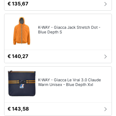
€ 135,67
neonati
e
igiene
Copertina
neonato
Beauty
Vedi
K-WAY - Giacca Jack Stretch Dot -
tutti
Blue Depth S
Giocattoli
Prima
Scarpe
€ 140,27
infanzia
Sneakers
Scarpe
Fotografia
nike
Anfibi
K-WAY - Giacca Le Vrai 3.0 Claude
Warm Unisex - Blue Depth Xxl
Casalinghi
Ciabatte
Vedi
Abbigliamento
tutti
€ 143,58
Sport