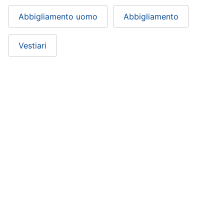
Abbigliamento uomo
Abbigliamento
Gioielli
Anelli
Vestiari
Orecchini
Cavigliera
Collane
Vedi
tutti
ePRICE ti serve