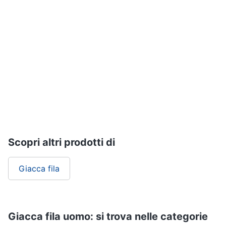
Assistenza
Tuta
clienti
Pantaloni
Esci
Vedi
tutti
Orologi
Apple
Watch
Smartwatch
Scopri altri prodotti di
Orologi
uomo
Giacca fila
Orologi
donna
Vedi
tutti
Giacca fila uomo: si trova nelle categorie