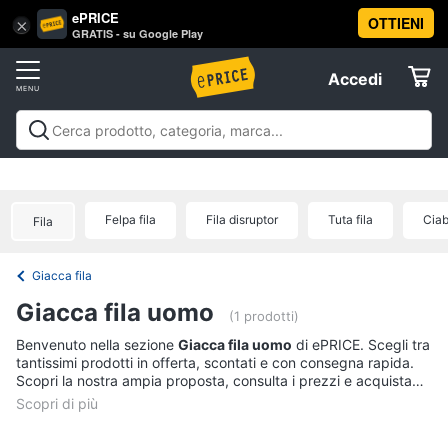
ePRICE
OTTIENI
Vai
×
Accedi
GRATIS - su Google Play
al
Registrati
menu
Accedi
Abbigliamento
Offerte
Donna
Abbigliamento
Donna
Uomo
Bambino
Scarpe
Accessori
Vest
Elettrodomestici
Intimo
donna
Felpa fila
Fila disruptor
Tuta fila
Ciab
Fila
Top
Informatica
Cappotto
Giacca fila
donna
Telefonia
Giacca fila uomo
Felpa
(1 prodotti)
donna
Tv
Benvenuto nella sezione
Giacca fila uomo
di ePRICE. Scegli tra
tantissimi prodotti in offerta, scontati e con consegna rapida.
Vedi
e
Scopri la nostra ampia proposta, consulta i prezzi e acquista
tutti
Home
comodamente online.
Cinema