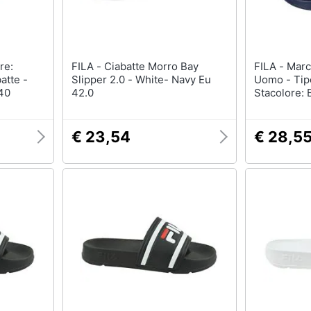
FILA - Ciabatte Morro Bay
FILA - Marchio: - Genere:
atte -
Slipper 2.0 - White- Navy Eu
Uomo - Tipo
 40
42.0
Stacolore: B
€ 23,54
€ 28,5