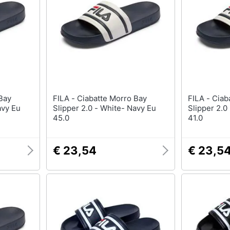
T-shirt
Apple Watch
Felpa
Smartwatch
Tuta
Orologi uomo
Pantaloni
Orologi donna
Vedi tutti
Vedi tutti
FILA - Ciabatte Morro Bay
FILA - Ciabatte Morro Bay
avy Eu
Slipper 2.0 - White- Navy Eu
Slipper 2.0
45.0
41.0
€ 23,54
€ 23,5