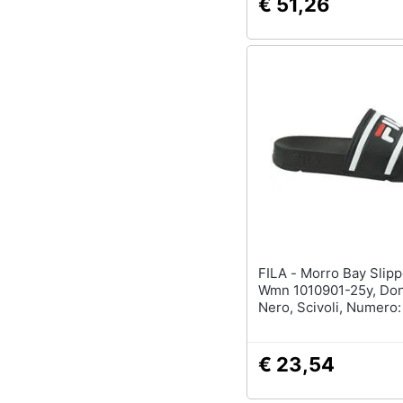
€ 51,26
FILA - Morro Bay Slipper 2.0
Wmn 1010901-25y, Do
Nero, Scivoli, Numero:
€ 23,54