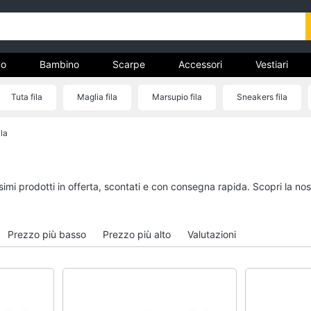
o
Bambino
Scarpe
Accessori
Vestiari
Tuta fila
Maglia fila
Marsupio fila
Sneakers fila
nto
ila
Uomo
Bambino
Felpa uomo
Scarpe bambino
Cravatta
Sandali bambina
ssimi prodotti in offerta, scontati e con consegna rapida. Scopri la 
Piumino uomo
Vestiti neonati
Giacca uomo
Copertina neonato
Prezzo più basso
Prezzo più alto
Valutazioni
Vedi tutti
Vedi tutti
Vestiari
Orologi