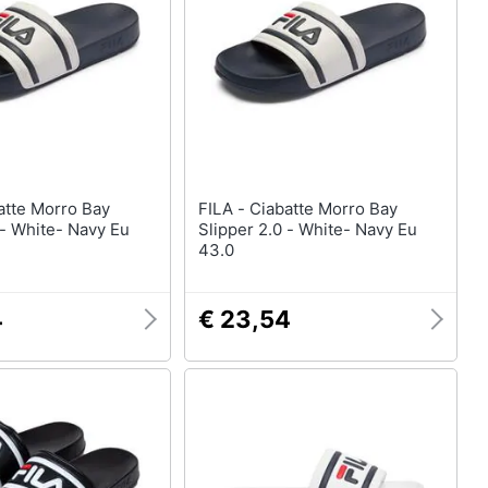
Anelli
Orecchini
Cavigliera
Collane
Vedi tutti
FILA - Ciabatte Morro Bay
 - White- Navy Eu
Slipper 2.0 - White- Navy Eu
43.0
4
€ 23,54