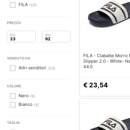
Clima
Sigaretta elettronica
FILA
(
53
)
Borse
Arredo
Occhiali da vista
PREZZO
Occhiali da sole
Brico e Giardinaggio
Vedi tutti
Salute e igiene
Beauty
FILA - Ciabatte Morro Bay
VENDUTO DA
Slipper 2.0 - White- N
Giocattoli
44.0
Altri venditori
(
53
)
Prima infanzia
€ 23,54
COLORE
Fotografia
Nero
(
6
)
Bianco
Casalinghi
(
6
)
Abbigliamento
TAGLIA