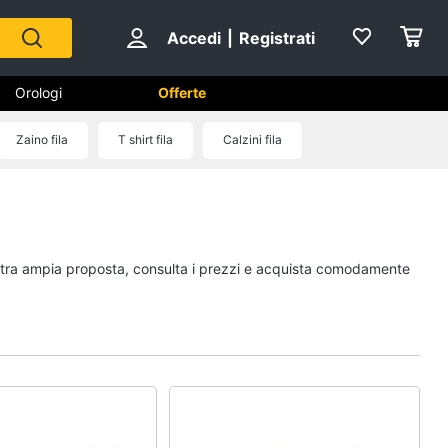
Accedi
|
Registrati
Orologi
Offerte
Zaino fila
T shirt fila
Calzini fila
Scarpe
Sneakers
Scarpe nike
nostra ampia proposta, consulta i prezzi e acquista comodamente
Anfibi
Ciabatte
Vedi tutti
Gioielli