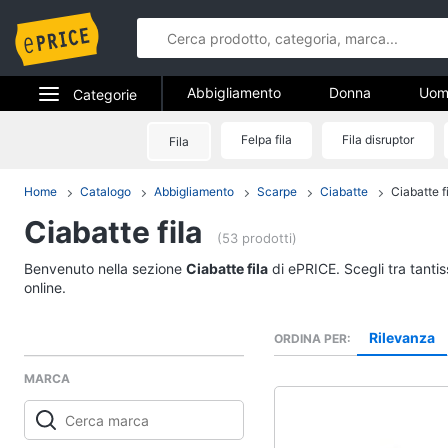
Abbigliamento
Donna
Uom
Categorie
Gioielli
Elettrodomestici
Felpa fila
Fila disruptor
Fila
Abbigliame
Informatica
Home
Catalogo
Abbigliamento
Scarpe
Ciabatte
Ciabatte f
Donna
Ciabatte fila
Telefonia
Intimo donna
(53 prodotti)
Top
Tv e Home Cinema
Benvenuto nella sezione
Ciabatte fila
di ePRICE. Scegli tra tanti
Cappotto donna
online.
Smart home
Felpa donna
Rilevanza
ORDINA PER
Vedi tutti
Videogiochi
MARCA
Audio e musica
Accessori