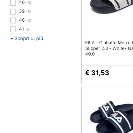
Sport
40
(
6
)
39
(
5
)
Animali
46
(
3
)
Motori
41
(
3
)
Scopri di più
Libri, cd e dvd
FILA - Ciabatte Morro Bay
Slipper 2.0 - White- N
40.0
Festività e ricorrenze
Promozioni
€ 31,53