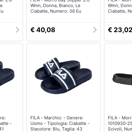
Le
Wmn, Donna, Bianco, Le
Wmn, Donna
Eu
Ciabatte, Numero: 36 Eu
Ciabatte, 
€ 40,08
€ 23,0
FILA - Marchio: - Genere:
FILA - Morro Bay Slipper 2.0 M
atte -
Uomo - Tipologia: Ciabatte -
1010930-25
41
Stacolore: Blu, Taglia: 43
Scivoli, Nu