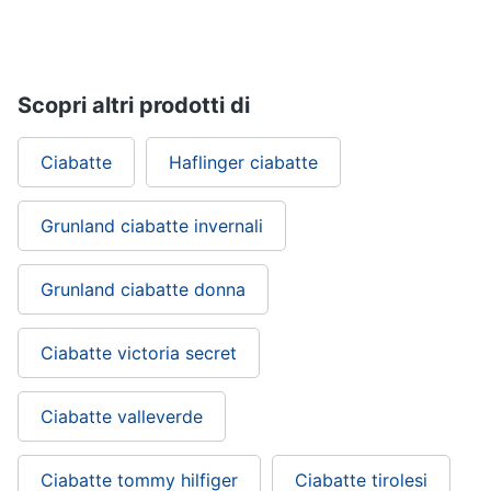
Gioielli
Anelli
Scopri altri prodotti di
Orecchini
Cavigliera
Ciabatte
Haflinger ciabatte
Collane
Grunland ciabatte invernali
Vedi
tutti
Grunland ciabatte donna
Ciabatte victoria secret
Ciabatte valleverde
Ciabatte tommy hilfiger
Ciabatte tirolesi