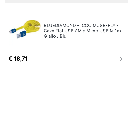
Prezzo più basso
Prezzo più alto
Valutazioni
Smart
Uomo
home
Felpa
uomo
BLUEDIAMOND - ICOC MUSB-FLY -
Videogiochi
Cravatta
Cavo Flat USB AM a Micro USB M 1m
Giallo / Blu
Piumino
uomo
Audio
e
Giacca
musica
uomo
€ 18,71
Vedi
Clima
tutti
Arredo
Bambino
Brico
Scarpe
e
bambino
Giardinaggio
Sandali
bambina
Salute
Vestiti