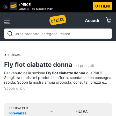
ePRICE
OTTIENI
Vai
×
Accedi
GRATIS - su Google Play
al
Registrati
menu
Accedi
Abbigliamento
Offerte
Donna
Abbigliamento
Donna
Uomo
Bambino
Scarpe
Accessori
Vest
Elettrodomestici
Intimo
donna
Ciabatte
Top
Informatica
Fly flot ciabatte donna
(1 prodotti)
Cappotto
donna
Benvenuto nella sezione
Fly flot ciabatte donna
di ePRICE.
Telefonia
Scegli tra tantissimi prodotti in offerta, scontati e con consegna
Felpa
rapida. Scopri la nostra ampia proposta, consulta i prezzi e
donna
acquista comodamente online.
Tv
Vedi
e
tutti
Home
Cinema
ORDINA PER
FILTRA
Rilevanza