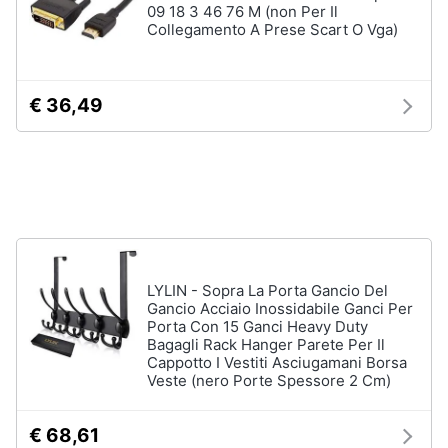
09 18 3 46 76 M (non Per Il
Assistenza
Tuta
Collegamento A Prese Scart O Vga)
clienti
Pantaloni
Esci
Vedi
€ 36,49
tutti
Orologi
Apple
Watch
Smartwatch
LYLIN - Sopra La Porta Gancio Del
Orologi
Gancio Acciaio Inossidabile Ganci Per
uomo
Porta Con 15 Ganci Heavy Duty
Orologi
Bagagli Rack Hanger Parete Per Il
donna
Cappotto I Vestiti Asciugamani Borsa
Veste (nero Porte Spessore 2 Cm)
Vedi
tutti
€ 68,61