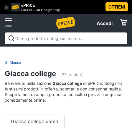
ePRICE
OTTIENI
Vai
×
Accedi
GRATIS - su Google Play
al
Registrati
menu
Accedi
Abbigliamento
Offerte
Donna
Abbigliamento
Donna
Uomo
Bambino
Scarpe
Accessori
Vest
Elettrodomestici
Intimo
donna
Giacca
Top
Informatica
Giacca college
(27 prodotti)
Cappotto
donna
Benvenuto nella sezione
Giacca college
di ePRICE. Scegli tra
Telefonia
tantissimi prodotti in offerta, scontati e con consegna rapida.
Felpa
Scopri la nostra ampia proposta, consulta i prezzi e acquista
donna
comodamente online.
Tv
Vedi
e
tutti
Home
Cinema
Giacca college uomo