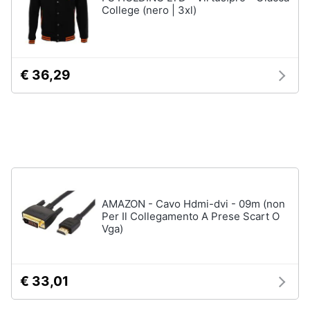
College (nero | 3xl)
neonati
e
igiene
Copertina
neonato
Beauty
Vedi
€ 36,29
tutti
Giocattoli
Prima
Scarpe
infanzia
Sneakers
Scarpe
Fotografia
nike
AMAZON - Cavo Hdmi-dvi - 09m (non
Anfibi
Per Il Collegamento A Prese Scart O
Casalinghi
Vga)
Ciabatte
Vedi
Abbigliamento
tutti
€ 33,01
Sport