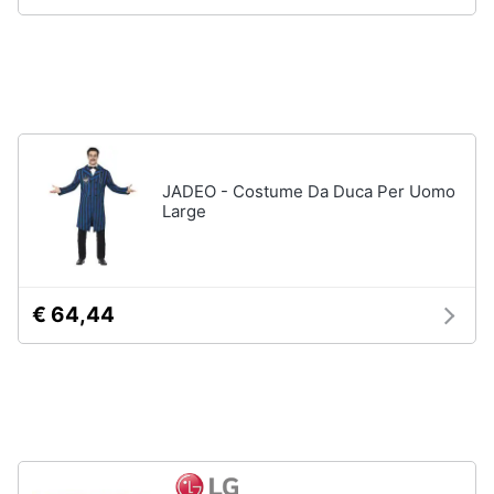
Gioielli
Anelli
Orecchini
Cavigliera
Collane
JADEO - Costume Da Duca Per Uomo
Large
Vedi
tutti
€ 64,44