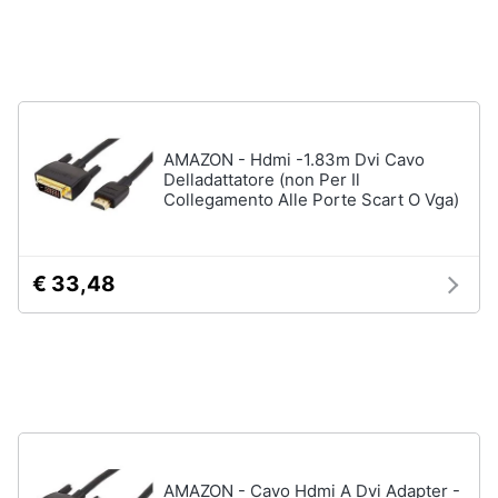
Accessori
Animali
Sigaretta
elettronica
Motori
Borse
Occhiali
AMAZON - Hdmi -1.83m Dvi Cavo
da
Libri,
Delladattatore (non Per Il
vista
cd
Collegamento Alle Porte Scart O Vga)
e
Occhiali
da
dvd
sole
€ 33,48
Vedi
Festività
tutti
e
ricorrenze
Promozioni
Vestiari
T-
shirt
Servizi
AMAZON - Cavo Hdmi A Dvi Adapter -
Felpa