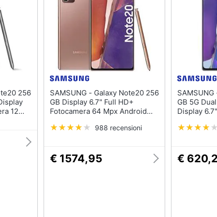
SAMSUNG - Galaxy Note20 256
SAMSUNG - Galaxy Note20 
Display
GB Display 6.7" Full HD+
GB 5G Dual
era 12
Fotocamera 64 Mpx Android
Display 6.7
io
Europa Bronzo
Fotocamera
988 recensioni
Europa Myst
€ 1574,95
€ 620,