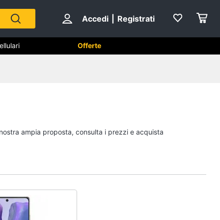
Accedi
|
Registrati
lulari
Offerte
phone e
Telefonia fissa
Telefono
Fax
a nostra ampia proposta, consulta i prezzi e acquista
Cordless
Telefono Brondi
Vedi tutti