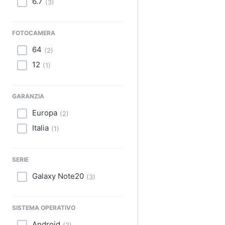
6.7
(
3
)
FOTOCAMERA
64
(
2
)
12
(
1
)
GARANZIA
Europa
(
2
)
Italia
(
1
)
SERIE
Galaxy Note20
(
3
)
SISTEMA OPERATIVO
Android