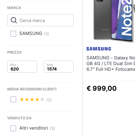
Clima
MARCA
Arredo
Brico e Giardinaggio
SAMSUNG
(
3
)
Salute e igiene
PREZZO
Beauty
SAMSUNG - Galaxy Note20 256
GB 4G / LTE Dual Sim 
Giocattoli
6.7" Full HD+ Fotocam
Mpx Android Italia Grig
Prima infanzia
€ 999,00
MEDIA RECENSIONI CLIENTI
Fotografia
(2)
Casalinghi
VENDUTO DA
Abbigliamento
Altri venditori
(
3
)