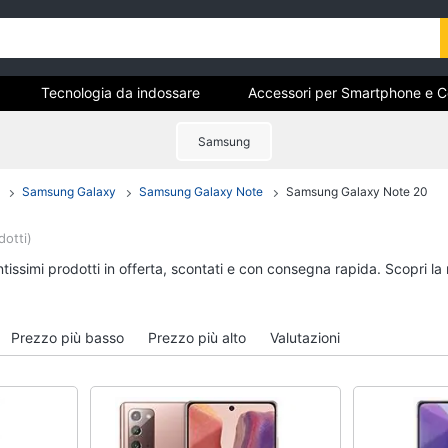
Tecnologia da indossare
Accessori per Smartphone e Cel
Samsung
Samsung Galaxy
Samsung Galaxy Note
Samsung Galaxy Note 20
ri
Tecnologia da indossare
Accessori per Smart
Cellulari
Apple Watch
dotti)
Airpods
Smartwatch
ntissimi prodotti in offerta, scontati e con consegna rapida. Scopri l
Cuffie bluetooth
Apple Watch Series 10
Power bank
Apple Watch Ultra​
Auricolari bluetooth
Prezzo più basso
Prezzo più alto
Valutazioni
Vedi tutti
Vedi tutti