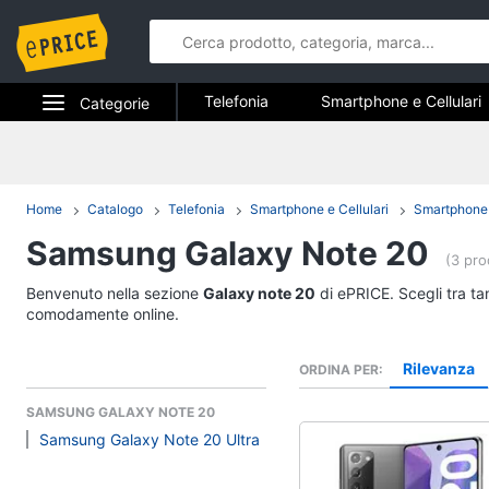
Telefonia
Smartphone e Cellulari
Categorie
Telefonia fissa
Elettrodomestici
Telefonia
Informatica
Home
Catalogo
Telefonia
Smartphone e Cellulari
Smartphone
Smartphone e Cellula
Samsung Galaxy Note 20
Telefonia
Samsung Galaxy S26
(3 pro
iPhone
Tv e Home Cinema
Benvenuto nella sezione
Galaxy note 20
di ePRICE. Scegli tra ta
iPhone 17 Pro Max
comodamente online.
Smart home
iPhone 17 Pro
Rilevanza
ORDINA PER
Vedi tutti
Videogiochi
SAMSUNG GALAXY NOTE 20
Samsung Galaxy Note 20 Ultra
Audio e musica