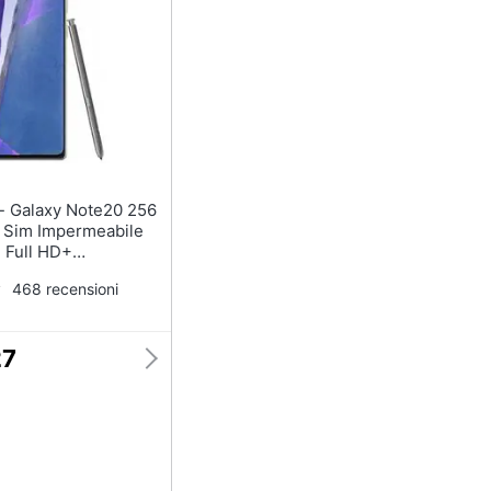
256
 Sim Impermeabile
" Full HD+
 64 Mpx Android
468 recensioni
ic Grigio
27