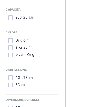
Sport
CAPACITÀ
Animali
256 GB
(
3
)
Motori
COLORE
Libri, cd e dvd
Grigio
(
1
)
Festività e ricorrenze
Bronzo
(
1
)
Promozioni
Mystic Grigio
(
1
)
CONNESSIONE
4G/LTE
(
2
)
5G
(
1
)
DIMENSIONE SCHERMO