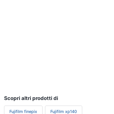
Assistenza
clienti
Esci
Scopri altri prodotti di
Fujifilm finepix
Fujifilm xp140