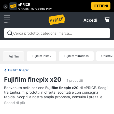
ePRICE
OTTIENI
Vai
×
Accedi
GRATIS - su Google Play
al
Registrati
menu
Accedi
Fotografia
Offerte
Fotocamere
Fotografia
Fotocamere e obiettivi
Videocamere e action
e
Elettrodomestici
cam
Prodotti per ottica
Offerte
obiettivi
Fujifilm Instax
Fujifilm mirrorless
Obiettivi 
Fotocamera
Fujifilm
Informatica
Mirrorless
Fujifilm finepix
Nikon
Telefonia
serie
Fujifilm finepix x20
d
(1 prodotti)
Instax
Tv
Benvenuto nella sezione
Fujifilm finepix x20
di ePRICE. Scegli
mini
tra tantissimi prodotti in offerta, scontati e con consegna
e
9
rapida. Scopri la nostra ampia proposta, consulta i prezzi e
Home
acquista comodamente online.
Cinema
Vedi
tutti