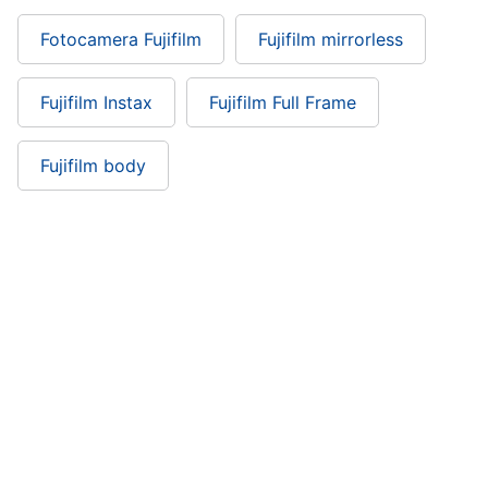
Fotocamera Fujifilm
Fujifilm mirrorless
Fujifilm Instax
Fujifilm Full Frame
Fujifilm body