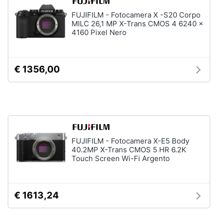
FUJIFILM - Fotocamera X -S20 Corpo
Animali
MILC 26,1 MP X-Trans CMOS 4 6240 x
4160 Pixel Nero
Motori
€ 1356,00
Libri,
cd
e
dvd
Festività
e
FUJIFILM - Fotocamera X-E5 Body
40.2MP X-Trans CMOS 5 HR 6.2K
ricorrenze
Touch Screen Wi-Fi Argento
Promozioni
€ 1613,24
Servizi