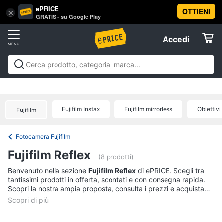
ePRICE
OTTIENI
Vai
×
Accedi
GRATIS - su Google Play
al
Registrati
menu
Accedi
Offerte
Offerte
Elettrodomestici
Fujifilm Instax
Fujifilm mirrorless
Obiettivi 
Fujifilm
Informatica
Fotocamera Fujifilm
Telefonia
Fujifilm Reflex
(8 prodotti)
Tv
Benvenuto nella sezione
Fujifilm Reflex
di ePRICE. Scegli tra
tantissimi prodotti in offerta, scontati e con consegna rapida.
e
Scopri la nostra ampia proposta, consulta i prezzi e acquista
Home
comodamente online.
Cinema