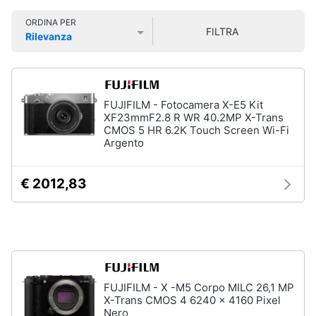
Smart
ORDINA PER
home
FILTRA
Rilevanza
Prezzo più basso
Prezzo più alto
Valutazioni
Videogiochi
Audio
FUJIFILM - Fotocamera X-E5 Kit
e
XF23mmF2.8 R WR 40.2MP X-Trans
musica
CMOS 5 HR 6.2K Touch Screen Wi-Fi
Argento
Clima
€ 2012,83
Arredo
Brico
e
Giardinaggio
FUJIFILM - X -M5 Corpo MILC 26,1 MP
X-Trans CMOS 4 6240 x 4160 Pixel
Salute
Nero