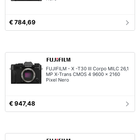
e
igiene
€ 784,69
Beauty
Giocattoli
Prima
FUJIFILM - X -T30 III Corpo MILC 26,1
infanzia
MP X-Trans CMOS 4 9600 x 2160
Pixel Nero
Fotografia
Casalinghi
€ 947,48
Abbigliamento
Sport