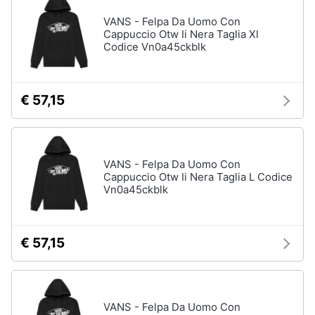
Assistenza
VANS - Felpa Da Uomo Con
clienti
Campeggio
Cappuccio Otw Ii Nera Taglia Xl
Codice Vn0a45ckblk
Barbecue
Esci
Borraccia
Torcia
€ 57,15
Borraccia
termica
Vedi
tutti
VANS - Felpa Da Uomo Con
Cappuccio Otw Ii Nera Taglia L Codice
Vn0a45ckblk
€ 57,15
VANS - Felpa Da Uomo Con