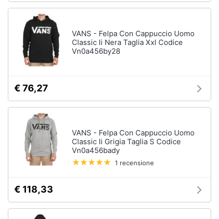
Vedi
Animali
tutti
VANS - Felpa Con Cappuccio Uomo
Classic Ii Nera Taglia Xxl Codice
Motori
Vn0a456by28
Fitness
e
Libri,
palestra
cd
€ 76,27
e
Tapis
roulant
dvd
Cronometro
Tapis
Festività
VANS - Felpa Con Cappuccio Uomo
roulant
e
Classic Ii Grigia Taglia S Codice
elettrico
Vn0a456bady
ricorrenze
Magnesio
1 recensione
supremo
Promozioni
Vedi
€ 118,33
tutti
Servizi