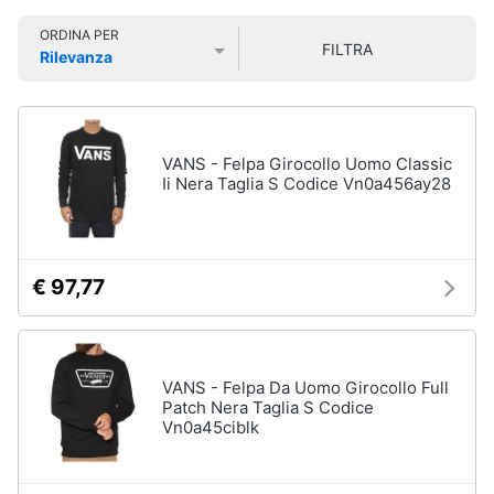
Smart
Sport
ORDINA PER
home
outdoor
FILTRA
Rilevanza
Mountain
Prezzo più basso
Prezzo più alto
Valutazioni
bike
Videogiochi
Bici
elettrica
Audio
VANS - Felpa Girocollo Uomo Classic
Sci
e
Ii Nera Taglia S Codice Vn0a456ay28
musica
Borraccia
Vedi
Clima
tutti
€ 97,77
Arredo
Sport
acquatici
Brico
VANS - Felpa Da Uomo Girocollo Full
e
Patch Nera Taglia S Codice
Kayak
Vn0a45ciblk
Giardinaggio
Canne
da
pesca
Salute