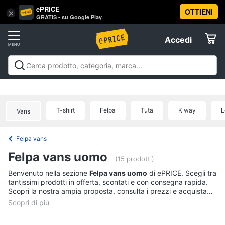
ePRICE
OTTIENI
Vai
×
Accedi
GRATIS - su Google Play
al
Registrati
menu
Accedi
Sport
Offerte
Abbigliamento
Sport
Abbigliamento sportivo
Sport outdoor
Sport
sportivo
Elettrodomestici
acquatici
Sport di squadra
Fitness e
T-
palestra
Campeggio
Offerte
T-shirt
Felpa
Tuta
K way
L
shirt
Vans
Informatica
Felpa
Felpa vans
Tuta
Telefonia
Felpa vans uomo
Scarpe
(15 prodotti)
nike
Tv
Benvenuto nella sezione
Felpa vans uomo
di ePRICE. Scegli tra
tantissimi prodotti in offerta, scontati e con consegna rapida.
Vedi
e
Scopri la nostra ampia proposta, consulta i prezzi e acquista
tutti
Home
comodamente online.
Cinema