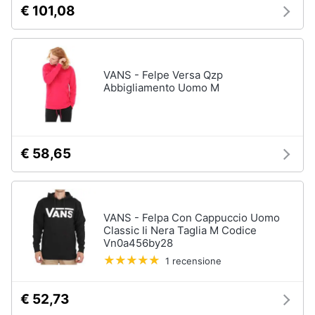
€ 101,08
Salvagente
e
igiene
Canoa
Vedi
Beauty
tutti
VANS - Felpe Versa Qzp
Abbigliamento Uomo M
Giocattoli
Sport
Prima
di
€ 58,65
squadra
infanzia
Scarpe
da
Fotografia
calcio
VANS - Felpa Con Cappuccio Uomo
Pallone
da
Casalinghi
Classic Ii Nera Taglia M Codice
calcio
Vn0a456by28
1 recensione
Palla
Abbigliamento
da
basket
€ 52,73
Sport
Palla