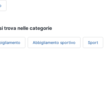
o
si trova nelle categorie
bigliamento
Abbigliamento sportivo
Sport
ePRICE ti serve
Black friday
Sezione Aiuto
Promozioni
Consegne e limitazioni