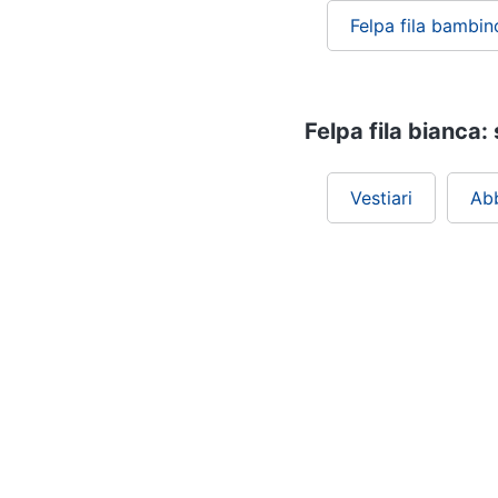
Felpa fila bambin
Felpa fila bianca: 
Vestiari
Ab
Chi siamo
ePRICE per le aziende