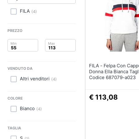
Clima
Sigaretta elettronica
Borse
FILA
(
4
)
Arredo
Occhiali da vista
Occhiali da sole
Brico e Giardinaggio
PREZZO
Vedi tutti
Salute e igiene
Beauty
FILA - Felpa Con Cappuccio
VENDUTO DA
Giocattoli
Donna Ella Bianca Tagl
Codice 687079-a023
Altri venditori
(
4
)
Prima infanzia
€ 113,08
Fotografia
COLORE
Bianco
(
4
)
Casalinghi
Abbigliamento
TAGLIA
S
(
1
)