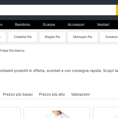
o
Bambino
Scarpe
Accessori
Vestiari
a
Ciabatte fila
Maglia fila
Marsupio fila
Sneakers
nto
Felpa fila bianca
Uomo
Bambino
Felpa uomo
Scarpe bambino
Cravatta
Sandali bambina
antissimi prodotti in offerta, scontati e con consegna rapida. Scopri 
Piumino uomo
Vestiti neonati
Giacca uomo
Copertina neonato
Vedi tutti
Vedi tutti
Prezzo più basso
Prezzo più alto
Valutazioni
Vestiari
Orologi