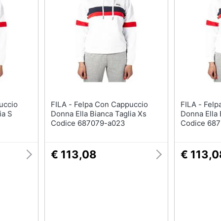
T-shirt
Apple Watch
Felpa
Smartwatch
Tuta
Orologi uomo
Pantaloni
Orologi donna
Vedi tutti
Vedi tutti
FILA - Felpa Con Cappuccio
FILA - Felpa Con Cappuccio
ia S
Donna Ella Bianca Taglia Xs
Donna Ella 
Codice 687079-a023
Codice 68
€ 113,08
€ 113,0