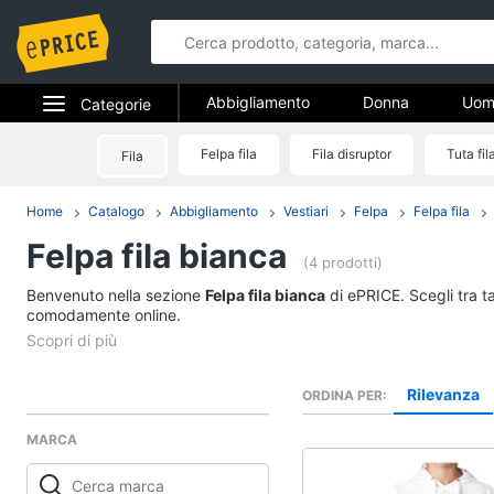
Abbigliamento
Donna
Uom
Categorie
Gioielli
Elettrodomestici
Felpa fila
Fila disruptor
Tuta fil
Fila
Abbigliame
Informatica
Home
Catalogo
Abbigliamento
Vestiari
Felpa
Felpa fila
Donna
Felpa fila bianca
Telefonia
Intimo donna
(4 prodotti)
Top
Benvenuto nella sezione
Tv e Home Cinema
Felpa fila bianca
di ePRICE. Scegli tra t
Cappotto donna
comodamente online.
Smart home
Felpa donna
Vedi tutti
Videogiochi
Rilevanza
ORDINA PER
MARCA
Audio e musica
Accessori