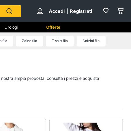
Accedi
|
Registrati
Orologi
Offerte
 fila
Zaino fila
T shirt fila
Calzini fila
Scarpe
Sneakers
Scarpe nike
la nostra ampia proposta, consulta i prezzi e acquista
Anfibi
Ciabatte
Vedi tutti
Gioielli