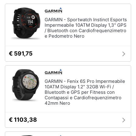
fissa
Telefono
Animali
GARMIN - Sportwatch Instinct Esports
Fax
Impermeabile 10ATM Display 1,3" GPS
Cordless
Motori
/ Bluetooth con Cardiofrequenzimetro
e Pedometro Nero
Telefono
Brondi
Libri,
cd
€ 591,75
Vedi
e
tutti
dvd
Festività
GARMIN - Fenix 6S Pro Impermeabile
10ATM Display 1.2" 32GB Wi-Fi /
e
Bluetooth e GPS per Fitness con
ricorrenze
Contapassi e Cardiofrequenzimetro
42mm Nero
Promozioni
€ 1103,38
Servizi