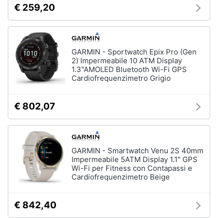
€ 259,20
e
igiene
Accessori
per
Beauty
Smartphone
GARMIN - Sportwatch Epix Pro (Gen
e
2) Impermeabile 10 ATM Display
Cellulari
1.3"AMOLED Bluetooth Wi-Fi GPS
Giocattoli
Cardiofrequenzimetro Grigio
Airpods
Cuffie
Prima
bluetooth
€ 802,07
infanzia
Power
bank
Fotografia
Auricolari
bluetooth
GARMIN - Smartwatch Venu 2S 40mm
Casalinghi
Impermeabile 5ATM Display 1.1" GPS
Vedi
Wi-Fi per Fitness con Contapassi e
tutti
Cardiofrequenzimetro Beige
Abbigliamento
€ 842,40
Sport
Telefonia