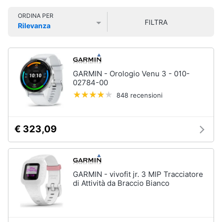
Smart
Vedi
ORDINA PER
home
tutti
FILTRA
Rilevanza
Prezzo più basso
Prezzo più alto
Valutazioni
Videogiochi
Tecnologia
da
Audio
GARMIN - Orologio Venu 3 - 010-
indossare
e
02784-00
Apple
musica
848 recensioni
Watch
Smartwatch
Clima
Apple
€ 323,09
Watch
Series
Arredo
10
Apple
Brico
GARMIN - vivofit jr. 3 MIP Tracciatore
Watch
e
di Attività da Braccio Bianco
Ultra​
Giardinaggio
Vedi
tutti
Salute