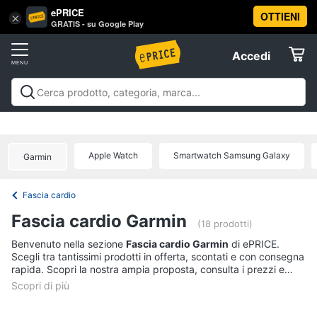
ePRICE
OTTIENI
Vai
×
Accedi
GRATIS - su Google Play
al
Registrati
menu
Accedi
Telefonia
Offerte
Smartphone
Telefonia
Smartphone e Cellulari
Tecnologia da
e
Elettrodomestici
indossare
Accessori per Smartphone e
Cellulari
Cellulari
Telefonia fissa
Offerte
Apple Watch
Smartwatch Samsung Galaxy
Samsung
Garmin
Informatica
Galaxy
S26
Fascia cardio
iPhone
Telefonia
Fascia cardio Garmin
iPhone
(18 prodotti)
17
Tv
Benvenuto nella sezione
Fascia cardio Garmin
di ePRICE.
Pro
Scegli tra tantissimi prodotti in offerta, scontati e con consegna
Max
e
rapida. Scopri la nostra ampia proposta, consulta i prezzi e
Home
iPhone
acquista comodamente online.
Cinema
17
Pro