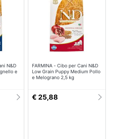
Tartarughiere
Cibo per roditori
Cibo per tartarughe
Gabbie per roditori
FARMINA - Cibo per Cani N&D
gnello e
Low Grain Puppy Medium Pollo
e Melograno 2,5 kg
€ 25,88