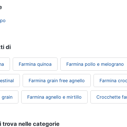
e
ypo
ti di
na
Farmina quinoa
Farmina pollo e melograno
estinal
Farmina grain free agnello
Farmina cro
 grain
Farmina agnello e mirtillo
Crocchette fa
i trova nelle categorie