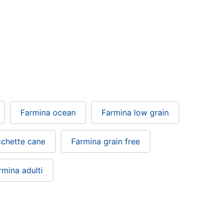
Farmina ocean
Farmina low grain
cchette cane
Farmina grain free
rmina adulti