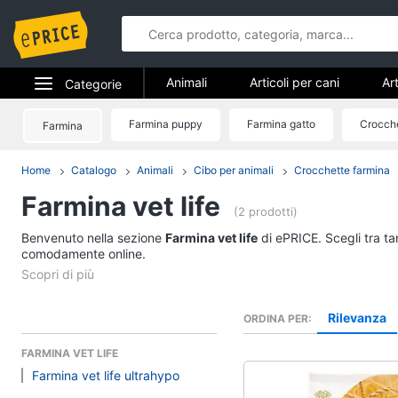
Animali
Articoli per cani
Art
Categorie
Articoli per cavalli
Articoli per tar
Elettrodomestici
Farmina puppy
Farmina gatto
Crocche
Farmina
Animali
Informatica
Home
Catalogo
Animali
Cibo per animali
Crocchette farmina
Articoli per cani
Farmina vet life
Telefonia
Cucce per cani
(2 prodotti)
Giochi per cani
Benvenuto nella sezione
Tv e Home Cinema
Farmina vet life
di ePRICE. Scegli tra ta
Toelettatura cani
comodamente online.
Smart home
Recinto per cani
Vedi tutti
Videogiochi
Rilevanza
ORDINA PER
FARMINA VET LIFE
Audio e musica
Articoli per cavalli
Farmina vet life ultrahypo