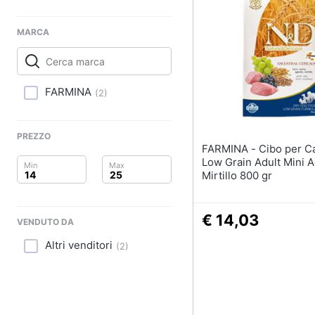
Clima
Sottosella
Strigliatura
Arredo
MARCA
Stinchiere
Set sella
Brico e Giardinaggio
Vedi tutti
FARMINA
(
2
)
Salute e igiene
Beauty
PREZZO
FARMINA - Cibo per Cani N&D
Giocattoli
Low Grain Adult Mini A
Mirtillo 800 gr
Prima infanzia
€ 14,03
Fotografia
VENDUTO DA
Altri venditori
(
2
)
Casalinghi
Abbigliamento