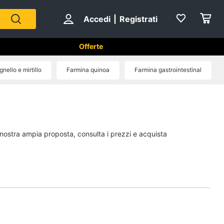
Accedi
|
Registrati
Offerte
per animali
nello e mirtillo
Farmina quinoa
Farmina gastrointestinal
Articoli per uccelli
Gabbie per uccelli
Casetta per uccelli
a nostra ampia proposta, consulta i prezzi e acquista
Voliera per uccelli
Mangiatoia per uccelli
Vedi tutti
piccoli
Cibo per animali