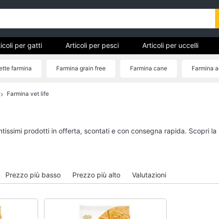
icoli per gatti
Articoli per pesci
Articoli per uccelli
tarughe e rettili
Articoli per criceti e piccoli roditori
Cibo 
tte farmina
Farmina grain free
Farmina cane
Farmina ag
Farmina vet life
Articoli per gatti
Articoli per pesci
Tiragraffi
Acquario pesci
Giochi per gatti
Mangime per pesci
ntissimi prodotti in offerta, scontati e con consegna rapida. Scopri l
Lettiera gatto
Pompe per acquari
Giochi di gatti
Filtro per acquario
Vedi tutti
Vedi tutti
Prezzo più basso
Prezzo più alto
Valutazioni
Articoli per tartarughe e
Articoli per criceti e 
rettili
roditori