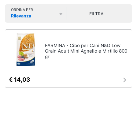
Smart
Vedi
ORDINA PER
home
tutti
FILTRA
Rilevanza
Prezzo più basso
Prezzo più alto
Valutazioni
Videogiochi
Articoli
per
Audio
FARMINA - Cibo per Cani N&D Low
gatti
e
Grain Adult Mini Agnello e Mirtillo 800
Tiragraffi
musica
gr
Giochi
per
Clima
gatti
€ 14,03
Lettiera
gatto
Arredo
Giochi
di
Brico
gatti
e
Giardinaggio
Vedi
tutti
Salute