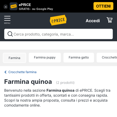
ePRICE
OTTIENI
Vai
×
Accedi
GRATIS - su Google Play
al
Registrati
menu
Accedi
Animali
Offerte
Articoli
Animali
Articoli per cani
Articoli per gatti
Articoli per
per
Elettrodomestici
pesci
Articoli per uccelli
Articoli per cavalli
Articoli per
cani
tartarughe e rettili
Articoli per criceti e piccoli
Farmina puppy
Farmina gatto
Crocchett
Cucce
Farmina
roditori
Cibo per animali
Offerte
Informatica
per
cani
Crocchette farmina
Giochi
Telefonia
per
Farmina quinoa
(2 prodotti)
cani
Tv
Benvenuto nella sezione
Farmina quinoa
di ePRICE. Scegli tra
Toelettatura
cani
tantissimi prodotti in offerta, scontati e con consegna rapida.
e
Scopri la nostra ampia proposta, consulta i prezzi e acquista
Home
Recinto
comodamente online.
Cinema
per
cani