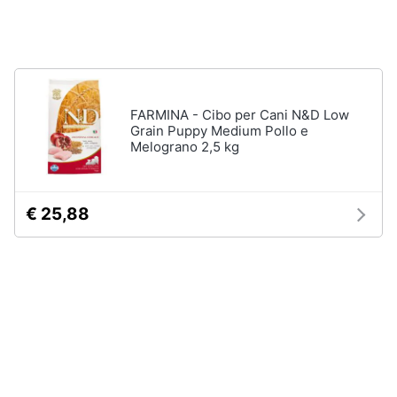
Articoli
per
Animali
uccelli
Gabbie
per
Motori
uccelli
FARMINA - Cibo per Cani N&D Low
Casetta
Grain Puppy Medium Pollo e
Libri,
per
Melograno 2,5 kg
uccelli
cd
e
Voliera
dvd
per
uccelli
€ 25,88
Mangiatoia
Festività
per
e
uccelli
ricorrenze
Vedi
tutti
Promozioni
Servizi
Articoli