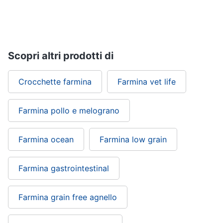
tartarughe
Articoli
per
criceti
Scopri altri prodotti di
e
piccoli
roditori
Crocchette farmina
Farmina vet life
Cibo
per
roditori
Farmina pollo e melograno
Gabbie
per
Farmina ocean
Farmina low grain
roditori
Farmina gastrointestinal
Cibo
per
animali
Farmina grain free agnello
Royal
canin