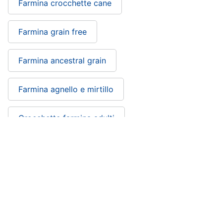
Farmina crocchette cane
Purina
Farmina
Farmina grain free
Ciotole
per
cani
Farmina ancestral grain
Vedi
tutti
Farmina agnello e mirtillo
Crocchette farmina adulti
Farmina quinoa: si trova nelle categorie
Cibo per animali
Animali