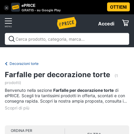
ePRICE
OTTIENI
Vai
×
Accedi
GRATIS - su Google Play
al
Registrati
menu
Accedi
Casalinghi
Offerte
In
Casalinghi
In cucina
Tutto in ordine
Pulire lavare e
cucina
Elettrodomestici
stirare
A tavola
In bagno
Offerte
Friggitrice
Decorazioni torte
ad
Informatica
aria
Farfalle per decorazione torte
(1
Bilancia
prodotti)
da
Telefonia
cucina
Benvenuto nella sezione
Farfalle per decorazione torte
di
ePRICE. Scegli tra tantissimi prodotti in offerta, scontati e con
Pentola
consegna rapida. Scopri la nostra ampia proposta, consulta i
Tv
a
prezzi e acquista comodamente online.
pressione
e
Home
Montalatte
Cinema
elettrico
ORDINA PER