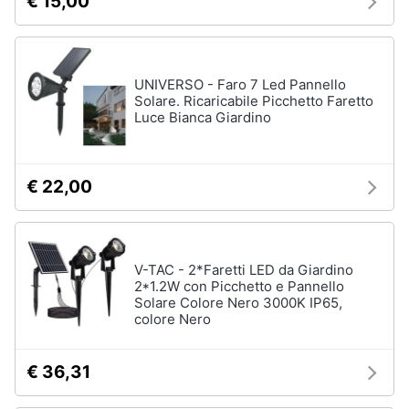
€ 15,00
Vedi
Animali
tutti
UNIVERSO - Faro 7 Led Pannello
Motori
Solare. Ricaricabile Picchetto Faretto
Fitness
Luce Bianca Giardino
e
Libri,
palestra
cd
e
Tapis
€ 22,00
roulant
dvd
Cronometro
Tapis
Festività
roulant
e
V-TAC - 2*Faretti LED da Giardino
elettrico
ricorrenze
2*1.2W con Picchetto e Pannello
Magnesio
Solare Colore Nero 3000K IP65,
supremo
colore Nero
Promozioni
Vedi
tutti
€ 36,31
Servizi