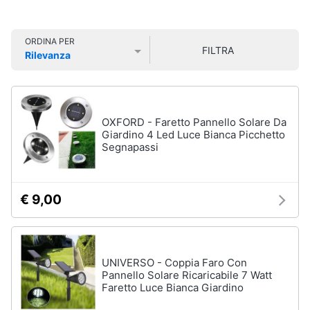
Smart
Sport
home
outdoor
ORDINA PER
Mountain
FILTRA
Rilevanza
bike
Videogiochi
Prezzo più basso
Prezzo più alto
Valutazioni
Bici
elettrica
Audio
Sci
e
OXFORD - Faretto Pannello Solare Da
musica
Borraccia
Giardino 4 Led Luce Bianca Picchetto
Segnapassi
Vedi
Clima
tutti
€ 9,00
Arredo
Sport
acquatici
Brico
e
Kayak
UNIVERSO - Coppia Faro Con
Giardinaggio
Pannello Solare Ricaricabile 7 Watt
Canne
Faretto Luce Bianca Giardino
da
pesca
Salute