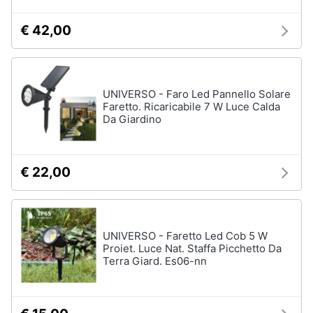
Salvagente
e
igiene
€ 42,00
Canoa
Vedi
Beauty
tutti
UNIVERSO - Faro Led Pannello Solare
Giocattoli
Faretto. Ricaricabile 7 W Luce Calda
Da Giardino
Sport
Prima
di
squadra
infanzia
€ 22,00
Scarpe
da
Fotografia
calcio
Pallone
da
Casalinghi
UNIVERSO - Faretto Led Cob 5 W
calcio
Proiet. Luce Nat. Staffa Picchetto Da
Palla
Terra Giard. Es06-nn
Abbigliamento
da
basket
Sport
Palla