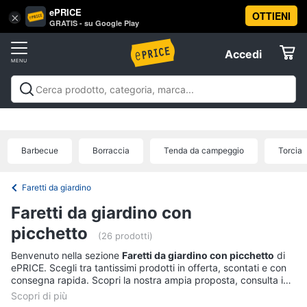
ePRICE
OTTIENI
Vai
×
Accedi
GRATIS - su Google Play
al
Registrati
menu
Accedi
Sport
Offerte
Abbigliamento
Sport
Abbigliamento sportivo
Sport outdoor
Sport
sportivo
Elettrodomestici
acquatici
Sport di squadra
Fitness e
T-
palestra
Campeggio
Offerte
Barbecue
Borraccia
Tenda da campeggio
Torcia
shirt
Informatica
Felpa
Faretti da giardino
Tuta
Telefonia
Faretti da giardino con
Scarpe
nike
picchetto
Tv
(26 prodotti)
Vedi
e
Benvenuto nella sezione
Faretti da giardino con picchetto
di
tutti
Home
ePRICE. Scegli tra tantissimi prodotti in offerta, scontati e con
Cinema
consegna rapida. Scopri la nostra ampia proposta, consulta i
prezzi e acquista comodamente online.