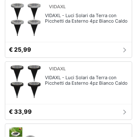
Assistenza
clienti
Campeggio
VIDAXL - Luci Solari da Terra con
Barbecue
Picchetti da Esterno 4pz Bianco Caldo
Esci
Borraccia
Torcia
Borraccia
€ 25,99
termica
Vedi
tutti
VIDAXL - Luci Solari da Terra con
Picchetti da Esterno 4pz Bianco Caldo
€ 33,99