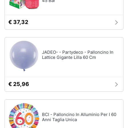
45 Bar
Chiodini
gioco
Animali
Vedi
€ 37,32
tutti
Motori
Libri,
Giochi
cd
da
JADEO- - Partydeco - Palloncino In
e
giardino
Lattice Gigante Lilla 60 Cm
dvd
e
da
spiaggia
Festività
Kayak
e
€ 25,96
Palloncini
ricorrenze
Pallone
da
Promozioni
calcio
Palla
BCI - Palloncino In Alluminio Per I 60
Servizi
da
Anni Taglia Unica
basket