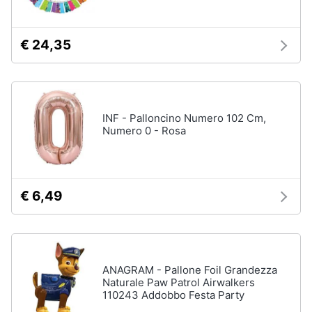
Assistenza
Vedi
clienti
tutti
€ 24,35
Esci
Giochi
di
società
INF - Palloncino Numero 102 Cm,
e
Numero 0 - Rosa
da
tavolo
Giochi
per
Natale
€ 6,49
Scacchi
Bowling
Carte
pokemon
ANAGRAM - Pallone Foil Grandezza
Naturale Paw Patrol Airwalkers
Vedi
110243 Addobbo Festa Party
tutti