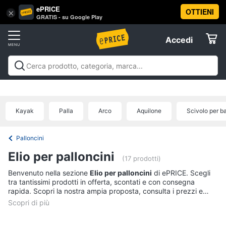
ePRICE
OTTIENI
Vai
×
Accedi
GRATIS - su Google Play
al
Registrati
menu
Accedi
Giocattoli
Offerte
Barbie,
Giocattoli
Barbie, bambole e peluche
Personaggi,
bambole
Elettrodomestici
supereroi e action figures
Veicoli, cavalcabili e
e
radiocomandati
Mattoncini e costruzioni
Giochi da
peluche
Kayak
Palla
Arco
Aquilone
Scivolo per b
giardino e da spiaggia
Giochi di società e da
Informatica
Barbie
tavolo
Giochi educativi e creativi
Giochi prima
infanzia
Giochi di imitazione e armi giocattolo
Mobilità
Principesse
Palloncini
Disney
e sport
Offerte
Telefonia
Elio per palloncini
Bambola
(17 prodotti)
Bambole
Benvenuto nella sezione
Elio per palloncini
di ePRICE. Scegli
Tv
Reborn
tra tantissimi prodotti in offerta, scontati e con consegna
e
rapida. Scopri la nostra ampia proposta, consulta i prezzi e
Home
acquista comodamente online.
Vedi
Cinema
tutti