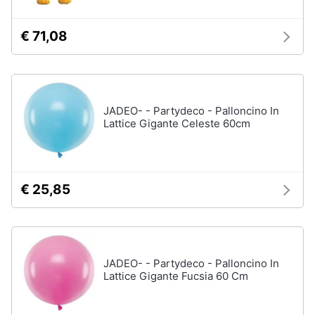
€ 71,08
Giochi
educativi
e
creativi
Puzzle
JADEO- - Partydeco - Palloncino In
Lattice Gigante Celeste 60cm
Mappamondo
Geomag
Mattoncini
€ 25,85
Vedi
tutti
Giochi
JADEO- - Partydeco - Palloncino In
prima
Lattice Gigante Fucsia 60 Cm
infanzia
Bambola