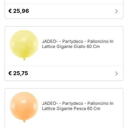
Carillon
€ 25,96
Peluche
Palestrina
Vedi
tutti
JADEO- - Partydeco - Palloncino In
Lattice Gigante Giallo 60 Cm
Giochi
di
imitazione
€ 25,75
e
armi
giocattolo
Nerf
Arco
JADEO- - Partydeco - Palloncino In
Lattice Gigante Pesca 60 Cm
Freccette
Nerf
fortnite