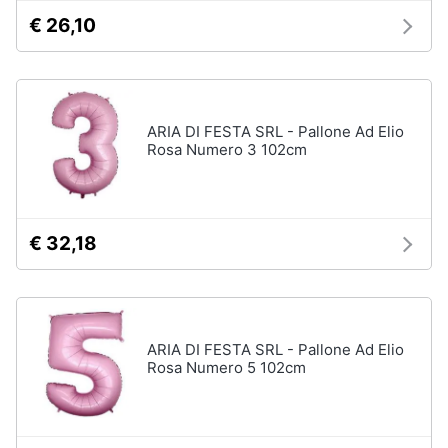
€ 26,10
Vedi
tutti
Mobilità
ARIA DI FESTA SRL - Pallone Ad Elio
e
Rosa Numero 3 102cm
sport
Monopattino
elettrico
Bici
€ 32,18
elettrica
Skateboard
Bicicletta
ARIA DI FESTA SRL - Pallone Ad Elio
Vedi
tutti
Rosa Numero 5 102cm