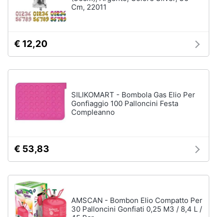
e
Cm, 22011
e
radiocomandati
igiene
Drone
€ 12,20
Macchinine
Beauty
Robot
giocattolo
Giocattoli
Modellini
SILIKOMART - Bombola Gas Elio Per
Prima
Vedi
Gonfiaggio 100 Palloncini Festa
tutti
infanzia
Compleanno
Fotografia
Mattoncini
€ 53,83
e
Casalinghi
costruzioni
Lego
Abbigliamento
Geomag
AMSCAN - Bombon Elio Compatto Per
Mattoncini
30 Palloncini Gonfiati 0,25 M3 / 8,4 L /
Sport