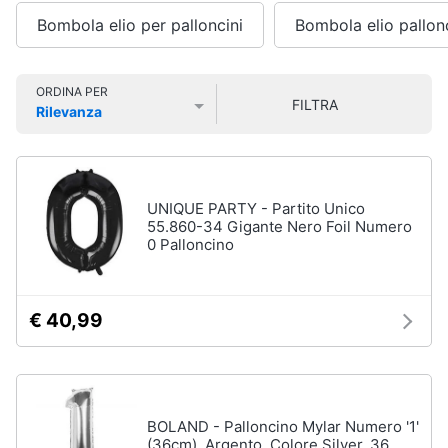
Smart
Bombola elio per palloncini
Bombola elio pallon
home
Personaggi,
supereroi
e
Videogiochi
ORDINA PER
action
FILTRA
Rilevanza
figures
Prezzo più basso
Prezzo più alto
Valutazioni
Audio
Thanos
e
Peppa
musica
Pig
UNIQUE PARTY - Partito Unico
Harry
55.860-34 Gigante Nero Foil Numero
Clima
Potter
0 Palloncino
Spider-
Man
Arredo
€ 40,99
Vedi
tutti
Brico
e
Giardinaggio
BOLAND - Palloncino Mylar Numero '1'
Veicoli,
Salute
(36cm), Argento, Colore Silver, 36
cavalcabili