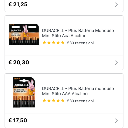
€ 21,25
e
igiene
Macchinari
e
utensili
Beauty
da
DURACELL - Plus Batteria Monouso
giardinaggio
Mini Stilo Aaa Alcalino
Decespugliatore
Giocattoli
530 recensioni
Motosega
Tosaerba
Prima
€ 20,30
infanzia
Irrigazione
Vedi
Fotografia
tutti
DURACELL - Plus Batteria monouso
Casalinghi
Mini Stilo AAA Alcalino
530 recensioni
Falegnameria
Abbigliamento
Spaccalegna
€ 17,50
Seghetto
Sport
alternativo