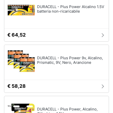
Assistenza
DURACELL - Plus Power Alcalino 1.5V
Materiale
clienti
batteria non-ricaricabile
elettrico
Batteria
Esci
Pannello
solare
€ 64,52
Interruttori
Adattatore
Vedi
DURACELL - Plus Power 9v, Alcalino,
tutti
Prismatic, 9V, Nero, Arancione
Coltivazione
e
€ 58,28
Semina
Irrigazione
Carriola
DURACELL - Plus Power, Alcalino,
Zappa