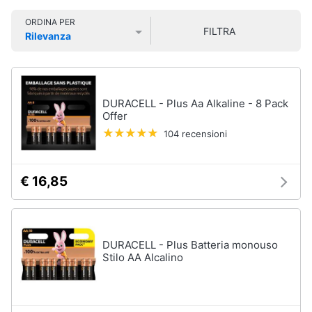
Vedi
Smart
tutti
ORDINA PER
home
FILTRA
Rilevanza
Prezzo più basso
Prezzo più alto
Valutazioni
Videogiochi
Insetticidi
e
Audio
trappole
DURACELL - Plus Aa Alkaline - 8 Pack
e
Offer
Zanzariere
musica
104 recensioni
Zanzariere
magnetiche
Clima
Zanzariere
€ 16,85
a
rullo
Arredo
Trappola
per
Brico
topi
DURACELL - Plus Batteria monouso
e
Stilo AA Alcalino
Vedi
Giardinaggio
tutti
Salute