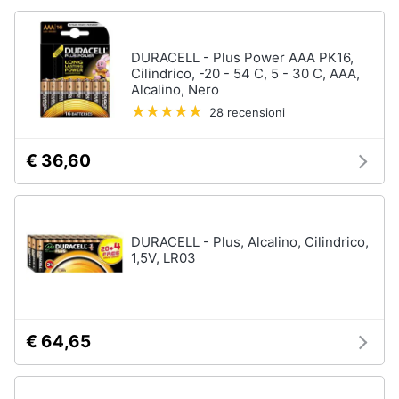
Fresa
Animali
Vetreria
DURACELL - Plus Power AAA PK16,
Cilindrico, -20 - 54 C, 5 - 30 C, AAA,
Vedi
Motori
Alcalino, Nero
tutti
28 recensioni
Libri,
cd
€ 36,60
Imbiancare
e
e
dvd
dipingere
Pittura
Festività
DURACELL - Plus, Alcalino, Cilindrico,
Vernice
e
1,5V, LR03
ricorrenze
Stucco
Sverniciatore
Promozioni
Vedi
€ 64,65
tutti
Servizi