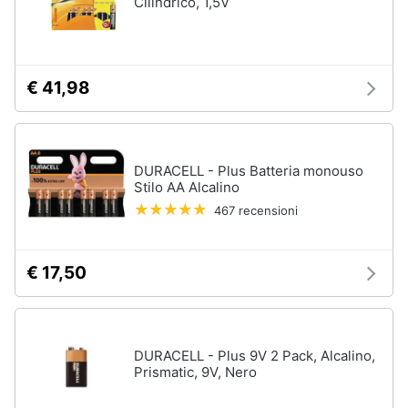
Cilindrico, 1,5V
Nebulizzatore
Vedi
tutti
€ 41,98
Sicurezza
e
DURACELL - Plus Batteria monouso
automazione
Stilo AA Alcalino
casa
467 recensioni
Telecamere
Termostato
€ 17,50
Telecamere
videosorveglianza
Cronotermostato
Vedi
DURACELL - Plus 9V 2 Pack, Alcalino,
tutti
Prismatic, 9V, Nero