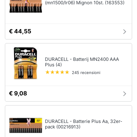
(mn1500/lr06) Mignon 10st. (163553)
€ 44,55
DURACELL - Batterij MN2400 AAA
Plus (4)
245 recensioni
€ 9,08
DURACELL - Batterie Plus Aa, 32er-
pack (00216913)