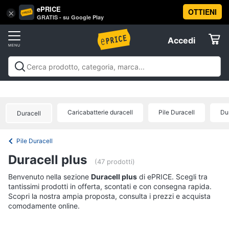
ePRICE
OTTIENI
Vai
×
Accedi
GRATIS - su Google Play
al
Registrati
menu
Accedi
Brico
Offerte
e
Giardinaggio
Brico e Giardinaggio
Utensili elettrici e
Elettrodomestici
manuali
Insetticidi e trappole
Macchinari e utensili da
Utensili
giardinaggio
Falegnameria
Imbiancare e
elettrici
Caricabatterie duracell
Pile Duracell
Du
Duracell
dipingere
Materiale elettrico
Coltivazione e
Informatica
e
Semina
Sicurezza e automazione casa
Offerte
manuali
Pile Duracell
Trapani
Telefonia
Duracell plus
Livella
(47 prodotti)
Generatore
Tv
Benvenuto nella sezione
Duracell plus
di ePRICE. Scegli tra
di
tantissimi prodotti in offerta, scontati e con consegna rapida.
e
corrente
Scopri la nostra ampia proposta, consulta i prezzi e acquista
Home
comodamente online.
Sega
Cinema
circolare