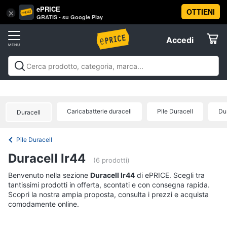
ePRICE
OTTIENI
Vai
×
Accedi
GRATIS - su Google Play
al
Registrati
menu
Accedi
Brico
Offerte
e
Giardinaggio
Brico e Giardinaggio
Utensili elettrici e
Elettrodomestici
manuali
Insetticidi e trappole
Macchinari e utensili da
Utensili
giardinaggio
Falegnameria
Imbiancare e
elettrici
Caricabatterie duracell
Pile Duracell
Du
Duracell
dipingere
Materiale elettrico
Coltivazione e
Informatica
e
Semina
Sicurezza e automazione casa
Offerte
manuali
Pile Duracell
Trapani
Telefonia
Duracell lr44
Livella
(6 prodotti)
Generatore
Tv
Benvenuto nella sezione
Duracell lr44
di ePRICE. Scegli tra
di
tantissimi prodotti in offerta, scontati e con consegna rapida.
e
corrente
Scopri la nostra ampia proposta, consulta i prezzi e acquista
Home
comodamente online.
Sega
Cinema
circolare