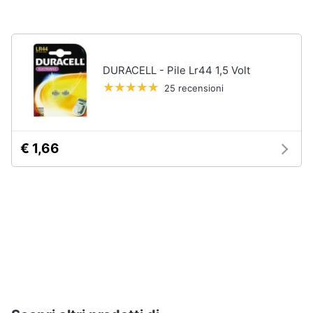
Nebulizzatore
Vedi
tutti
DURACELL - Pile Lr44 1,5 Volt
25 recensioni
Sicurezza
e
automazione
€ 1,66
casa
Telecamere
Termostato
Telecamere
videosorveglianza
Cronotermostato
Vedi
tutti