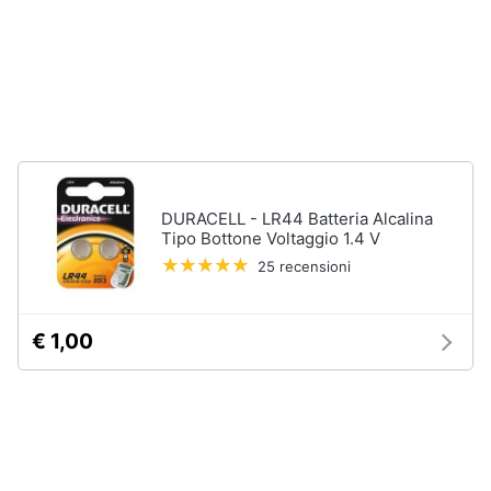
Assistenza
Materiale
clienti
elettrico
Batteria
Esci
Pannello
solare
Interruttori
Adattatore
DURACELL - LR44 Batteria Alcalina
Tipo Bottone Voltaggio 1.4 V
Vedi
tutti
25 recensioni
€ 1,00
Coltivazione
e
Semina
Irrigazione
Carriola
Zappa