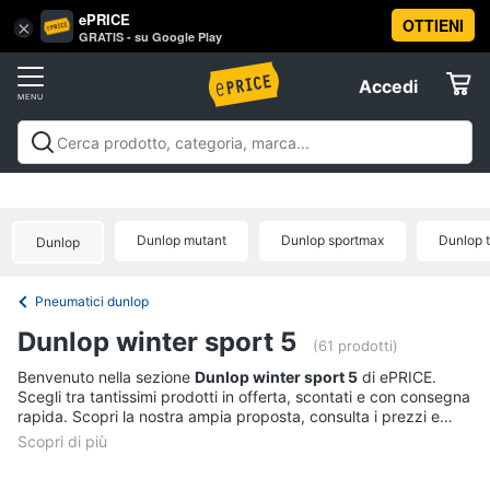
ePRICE
OTTIENI
Vai
×
Accedi
GRATIS - su Google Play
al
Registrati
menu
Accedi
Motori
Offerte
Auto
Motori
Auto
Moto
Nautica
Offerte
Elettrodomestici
Pneumatici
Catene
Dunlop mutant
Dunlop sportmax
Dunlop t
Dunlop
da
Informatica
neve
Pneumatici dunlop
Pneumatici
Telefonia
invernali
Dunlop winter sport 5
(61 prodotti)
Batteria
auto
Tv
Benvenuto nella sezione
Dunlop winter sport 5
di ePRICE.
Scegli tra tantissimi prodotti in offerta, scontati e con consegna
e
rapida. Scopri la nostra ampia proposta, consulta i prezzi e
Vedi
Home
tutti
acquista comodamente online.
Cinema