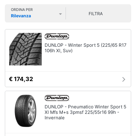
Smart
ORDINA PER
home
Moto
FILTRA
Rilevanza
Pantaloni
Prezzo più basso
Prezzo più alto
Valutazioni
moto
Videogiochi
Candele
moto
Audio
DUNLOP - Winter Sport 5 (225/65 R17
Dunlop
e
106h Xl, Suv)
mutant
musica
Continental
tkc
70
Clima
€ 174,32
Vedi
tutti
Arredo
Brico
DUNLOP - Pneumatico Winter Sport 5
e
Xl Mfs M+s 3pmsf 225/55r16 99h -
Nautica
Invernale
Giardinaggio
Ecoscandaglio
garmin
Salute