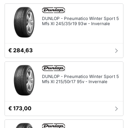
Animali
DUNLOP - Pneumatico Winter Sport 5
Mfs Xl 245/35r19 93w - Invernale
Motori
Libri,
cd
€ 284,63
e
dvd
Festività
DUNLOP - Pneumatico Winter Sport 5
Mfs Xl 215/50r17 95v - Invernale
e
ricorrenze
Promozioni
€ 173,00
Servizi