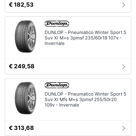
Illuminazione
€ 182,53
e
nautica
igiene
Servizi
di
bordo
Beauty
DUNLOP - Pneumatico Winter Sport 5
Strumentazione
Suv Xl M+s 3pmsf 235/60r18 107v -
di
Invernale
Giocattoli
bordo
Vedi
Prima
tutti
€ 249,58
infanzia
Fotografia
DUNLOP - Pneumatico Winter Sport 5
Casalinghi
Suv Xl Mfs M+s 3pmsf 255/50r20
109v - Invernale
Abbigliamento
€ 313,68
Sport