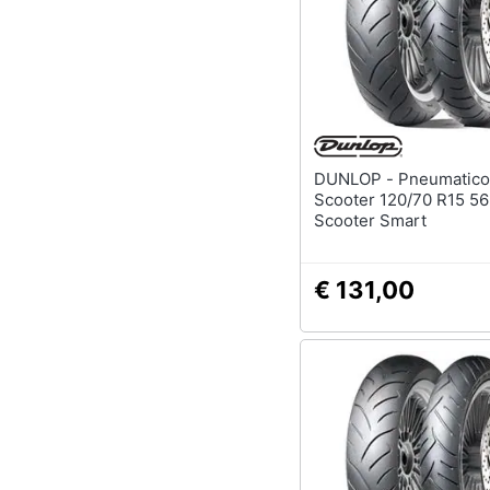
Sport
Animali
Motori
Libri, cd e dvd
DUNLOP - Pneumatico Radiali
Festività e ricorrenze
Scooter 120/70 R15 5
Scooter Smart
Promozioni
€ 131,00