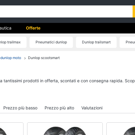
autica
Offerte
lop trailmax
Pneumatici dunlop
Dunlop trailsmart
Pneum
 dunlop moto
Dunlop scootsmart
Moto
Nautica
Pantaloni moto
Ecoscandaglio garmi
Candele moto
Illuminazione nautica
a tantissimi prodotti in offerta, scontati e con consegna rapida. Scop
Dunlop mutant
Servizi di bordo
Continental tkc 70
Strumentazione di bo
Vedi tutti
Vedi tutti
Prezzo più basso
Prezzo più alto
Valutazioni