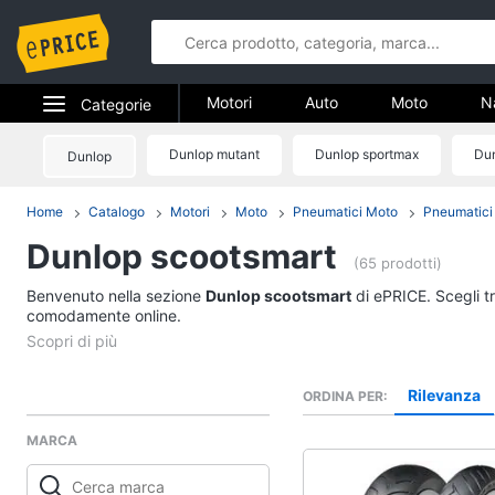
Motori
Auto
Moto
N
Categorie
Elettrodomestici
Dunlop mutant
Dunlop sportmax
Dun
Dunlop
Motori
Informatica
Home
Catalogo
Motori
Moto
Pneumatici Moto
Pneumatici
Auto
Dunlop scootsmart
Telefonia
Pneumatici
(65 prodotti)
Catene da neve
Benvenuto nella sezione
Tv e Home Cinema
Dunlop scootsmart
di ePRICE. Scegli tr
Pneumatici invernali
comodamente online.
Smart home
Batteria auto
Vedi tutti
Videogiochi
Rilevanza
ORDINA PER
MARCA
Audio e musica