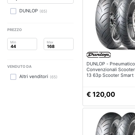
Clima
DUNLOP
(
65
)
Arredo
Brico e Giardinaggio
PREZZO
Salute e igiene
Beauty
DUNLOP - Pneumatico
VENDUTO DA
Giocattoli
Convenzionali Scooter
13 63p Scooter Smart
Altri venditori
(
65
)
Prima infanzia
€ 120,00
Fotografia
Casalinghi
Abbigliamento