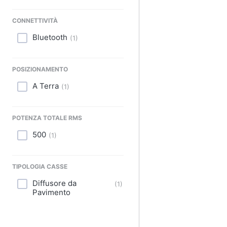
Sport
CONNETTIVITÀ
Animali
Bluetooth
(
1
)
Motori
Libri, cd e dvd
POSIZIONAMENTO
A Terra
(
1
)
Festività e ricorrenze
Promozioni
POTENZA TOTALE RMS
500
(
1
)
TIPOLOGIA CASSE
Diffusore da
(
1
)
Pavimento