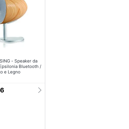
Speaker da
psilonia Bluetooth /
o e Legno
66