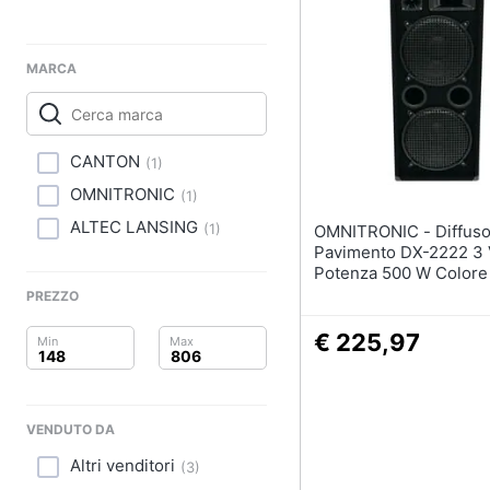
Clima
Arredo
MARCA
Brico e Giardinaggio
Salute e igiene
CANTON
(
1
)
OMNITRONIC
Beauty
(
1
)
ALTEC LANSING
(
1
)
OMNITRONIC - Diffusore da
Giocattoli
Pavimento DX-2222 3 
Potenza 500 W Colore
Prima infanzia
PREZZO
€ 225,97
Fotografia
Casalinghi
VENDUTO DA
Abbigliamento
Altri venditori
(
3
)