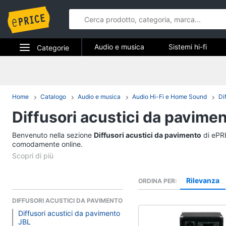
Audio e musica
Sistemi hi-fi
Categorie
Strumenti musicali e attrezzatura per dj
Elettrodomestici
Audio e mus
Informatica
Home
Catalogo
Audio e musica
Audio Hi-Fi e Home Sound
Di
Sistemi hi-fi
Diffusori acustici da pavime
Telefonia
Radio
Cassa bluetooth
Benvenuto nella sezione
Tv e Home Cinema
Diffusori acustici da pavimento
di ePRI
Giradischi
comodamente online.
Smart home
Cassa
Vedi tutti
Videogiochi
Rilevanza
ORDINA PER
DIFFUSORI ACUSTICI DA PAVIMENTO
Audio e musica
Diffusori acustici da pavimento
JBL