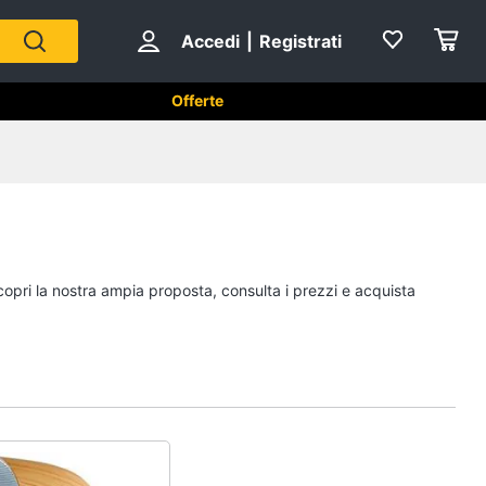
Accedi
|
Registrati
Offerte
Strumenti musicali e
attrezzatura per dj
Chitarra
copri la nostra ampia proposta, consulta i prezzi e acquista
Chitarra elettrica
Basso
Microfono
Vedi tutti