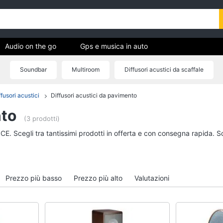
Audio on the go
Gps e musica in auto
Soundbar
Multiroom
Diffusori acustici da scaffale
ica
ffusori acustici
Diffusori acustici da pavimento
Audio on the go
Gps e musica in auto
nto
Airpods
GPS
(3 prodotti)
Cuffie bluetooth
Auricolari bluetooth
CE. Scegli tra tantissimi prodotti in offerta e con consegna rapida. S
Auricolari bluetooth
GPS auto
Cassa bluetooth
Autoradio
Vedi tutti
Vedi tutti
Prezzo più basso
Prezzo più alto
Valutazioni