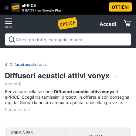
ePRICE
OTTIENI
Vai
×
Accedi
GRATIS - su Google Play
al
Registrati
menu
Accedi
Audio
Offerte
e
musica
Audio e musica
Sistemi hi-fi
Audio on the go
Gps e
Elettrodomestici
musica in auto
Strumenti musicali e attrezzatura per
Sistemi
dj
Offerte
Diffusori acustici attivi
hi-
Informatica
fi
Diffusori acustici attivi vonyx
(1
Radio
prodotti)
Telefonia
Cassa
Benvenuto nella sezione
Diffusori acustici attivi vonyx
di
bluetooth
ePRICE. Scegli tra tantissimi prodotti in offerta e con consegna
rapida. Scopri la nostra ampia proposta, consulta i prezzi e
Giradischi
Tv
acquista comodamente online.
e
Cassa
Home
Cinema
Vedi
tutti
ORDINA PER