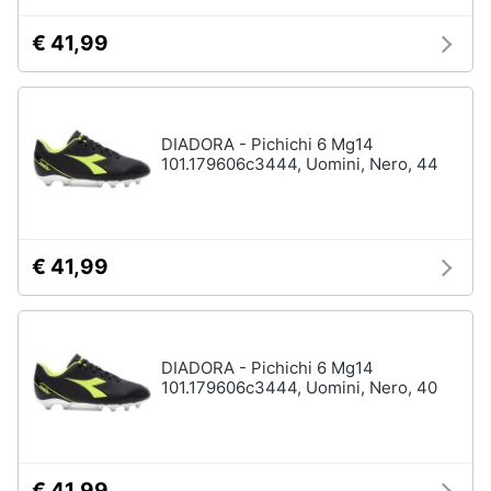
Accessori
€ 41,99
Animali
Sigaretta
elettronica
Motori
Borse
Occhiali
DIADORA - Pichichi 6 Mg14
da
Libri,
101.179606c3444, Uomini, Nero, 44
vista
cd
e
Occhiali
da
dvd
sole
€ 41,99
Vedi
Festività
tutti
e
ricorrenze
DIADORA - Pichichi 6 Mg14
101.179606c3444, Uomini, Nero, 40
Promozioni
Vestiari
T-
shirt
Servizi
Felpa
€ 41,99