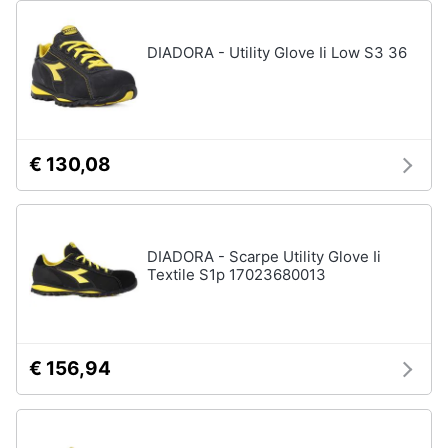
Gioielli
DIADORA - Utility Glove Ii Low S3 36
Anelli
Orecchini
Cavigliera
€ 130,08
Collane
Vedi
tutti
DIADORA - Scarpe Utility Glove Ii
Textile S1p 17023680013
€ 156,94