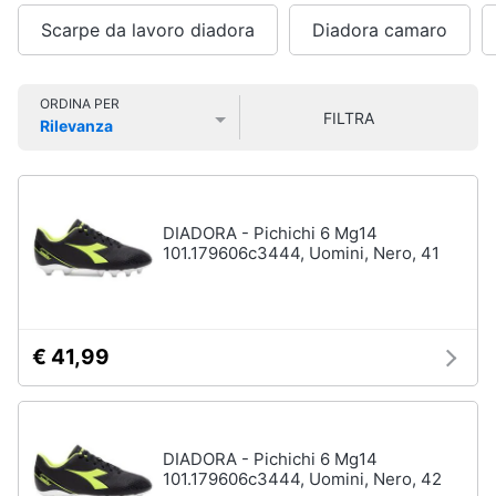
Smart
Uomo
Scarpe da lavoro diadora
Diadora camaro
home
Felpa
uomo
Videogiochi
Cravatta
ORDINA PER
FILTRA
Rilevanza
Piumino
Prezzo più basso
Prezzo più alto
Valutazioni
uomo
Audio
e
Giacca
musica
uomo
DIADORA - Pichichi 6 Mg14
Vedi
101.179606c3444, Uomini, Nero, 41
Clima
tutti
Arredo
€ 41,99
Bambino
Brico
Scarpe
e
bambino
Giardinaggio
Sandali
DIADORA - Pichichi 6 Mg14
bambina
101.179606c3444, Uomini, Nero, 42
Salute
Vestiti