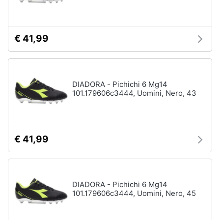
neonati
e
igiene
Copertina
neonato
€ 41,99
Beauty
Vedi
tutti
Giocattoli
DIADORA - Pichichi 6 Mg14
101.179606c3444, Uomini, Nero, 43
Prima
Scarpe
infanzia
Sneakers
Scarpe
Fotografia
nike
€ 41,99
Anfibi
Casalinghi
Ciabatte
Vedi
DIADORA - Pichichi 6 Mg14
Abbigliamento
tutti
101.179606c3444, Uomini, Nero, 45
Sport