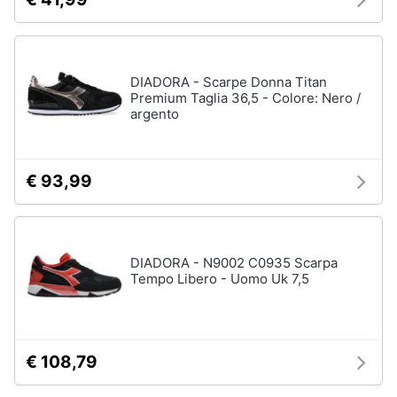
Assistenza
Tuta
clienti
Pantaloni
Esci
Vedi
DIADORA - Scarpe Donna Titan
tutti
Premium Taglia 36,5 - Colore: Nero /
argento
Orologi
€ 93,99
Apple
Watch
Smartwatch
DIADORA - N9002 C0935 Scarpa
Orologi
uomo
Tempo Libero - Uomo Uk 7,5
Orologi
donna
Vedi
€ 108,79
tutti