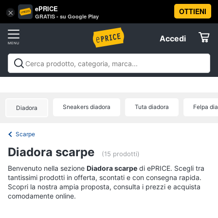
ePRICE
OTTIENI
Vai
×
Accedi
GRATIS - su Google Play
al
Registrati
menu
Accedi
Abbigliamento
Offerte
Donna
Abbigliamento
Donna
Uomo
Bambino
Scarpe
Accessori
Vest
Elettrodomestici
Intimo
donna
Sneakers diadora
Tuta diadora
Felpa di
Diadora
Top
Informatica
Cappotto
Scarpe
donna
Telefonia
Diadora scarpe
Felpa
(15 prodotti)
donna
Tv
Benvenuto nella sezione
Diadora scarpe
di ePRICE. Scegli tra
Vedi
tantissimi prodotti in offerta, scontati e con consegna rapida.
e
tutti
Scopri la nostra ampia proposta, consulta i prezzi e acquista
Home
comodamente online.
Cinema