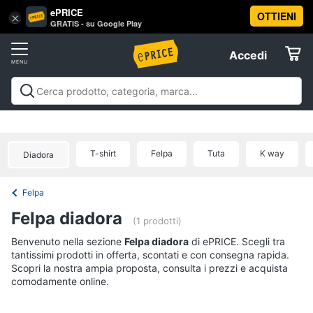
ePRICE
OTTIENI
Vai
×
Accedi
GRATIS - su Google Play
al
Registrati
menu
Accedi
Abbigliamento
Offerte
Donna
Abbigliamento
Donna
Uomo
Bambino
Scarpe
Accessori
Vest
Elettrodomestici
Intimo
donna
T-shirt
Felpa
Tuta
K way
Diadora
Top
Informatica
Cappotto
Felpa
donna
Telefonia
Felpa diadora
Felpa
(1 prodotti)
donna
Tv
Benvenuto nella sezione
Felpa diadora
di ePRICE. Scegli tra
Vedi
tantissimi prodotti in offerta, scontati e con consegna rapida.
e
tutti
Scopri la nostra ampia proposta, consulta i prezzi e acquista
Home
comodamente online.
Cinema