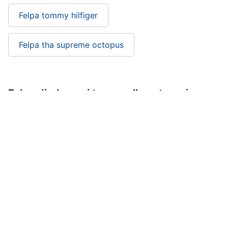
Felpa tommy hilfiger
Felpa tha supreme octopus
Felpa diadora: si trova nelle categorie
Vestiari
Abbigliamento
Abbigliamento sportivo
Sport
ePRICE ti serve