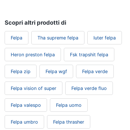
Gioielli
Scopri altri prodotti di
Anelli
Orecchini
Felpa
Tha supreme felpa
Iuter felpa
Cavigliera
Collane
Heron preston felpa
Fsk trapshit felpa
Vedi
tutti
Felpa zip
Felpa wgf
Felpa verde
Felpa vision of super
Felpa verde fluo
Felpa valespo
Felpa uomo
Felpa umbro
Felpa thrasher