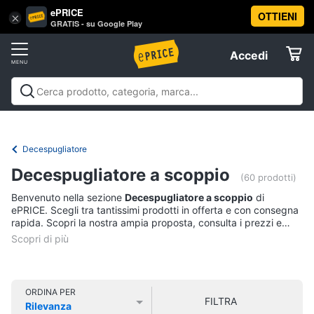
ePRICE
OTTIENI
Vai
×
Accedi
GRATIS - su Google Play
al
Registrati
menu
Accedi
Brico
Offerte
e
Giardinaggio
Brico e Giardinaggio
Utensili elettrici e
Elettrodomestici
manuali
Insetticidi e trappole
Macchinari e utensili da
Utensili
giardinaggio
Falegnameria
Imbiancare e
Decespugliatore
elettrici
dipingere
Materiale elettrico
Coltivazione e
Informatica
e
Decespugliatore a scoppio
Semina
Sicurezza e automazione casa
Offerte
manuali
(60 prodotti)
Benvenuto nella sezione
Decespugliatore a scoppio
di
Trapani
Telefonia
ePRICE. Scegli tra tantissimi prodotti in offerta e con consegna
Livella
rapida. Scopri la nostra ampia proposta, consulta i prezzi e
acquista comodamente online.
Generatore
Tv
di
e
corrente
Home
Sega
Cinema
ORDINA PER
circolare
FILTRA
Rilevanza