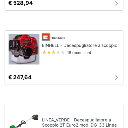
€ 528,94
e
igiene
Macchinari
e
utensili
Beauty
da
giardinaggio
Decespugliatore
Giocattoli
EINHELL - Decespugliatore a scoppio
Motosega
18 recensioni
Tosaerba
Prima
infanzia
Irrigazione
Vedi
€ 247,64
Fotografia
tutti
Casalinghi
Falegnameria
Abbigliamento
Spaccalegna
LINEA_VERDE - Decespugliatore a
Seghetto
Sport
Scoppio 2T Euro2 mod. DG-33 Linea
alternativo