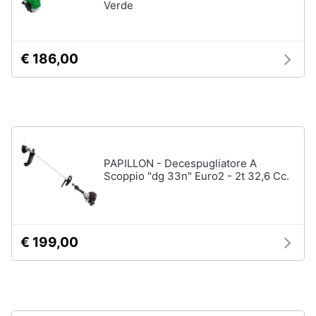
Verde
Fresa
Animali
Vetreria
€ 186,00
Vedi
Motori
tutti
Libri,
cd
Imbiancare
e
e
dvd
dipingere
PAPILLON - Decespugliatore A
Scoppio "dg 33n" Euro2 - 2t 32,6 Cc.
Pittura
Festività
Vernice
e
ricorrenze
Stucco
Sverniciatore
€ 199,00
Promozioni
Vedi
tutti
Servizi