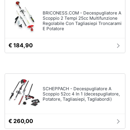
Assistenza
Materiale
clienti
BRICONESS.COM - Decespugliatore A
elettrico
Scoppio 2 Tempi 25cc Multifunzione
Batteria
Regolabile Con Tagliasiepi Troncarami
Esci
E Potatore
Pannello
solare
Interruttori
€ 184,90
Adattatore
Vedi
tutti
SCHEPPACH - Decespugliatore A
Coltivazione
Scoppio 52cc 4 In 1 (decespugliatore,
e
Potatore, Tagliasiepi, Tagliabordi)
Semina
Irrigazione
Carriola
€ 260,00
Zappa