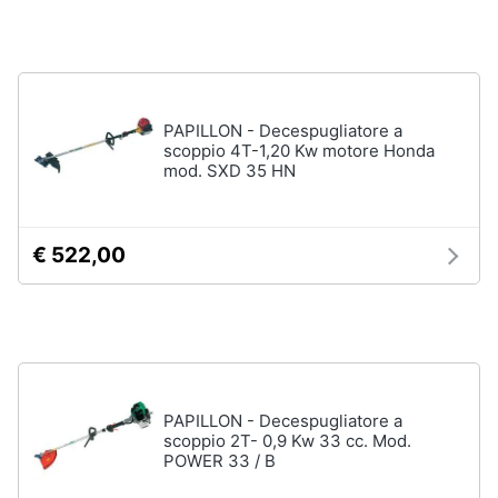
Nebulizzatore
Vedi
tutti
PAPILLON - Decespugliatore a
scoppio 4T-1,20 Kw motore Honda
mod. SXD 35 HN
Sicurezza
e
automazione
casa
€ 522,00
Telecamere
Termostato
Telecamere
videosorveglianza
Cronotermostato
PAPILLON - Decespugliatore a
Vedi
scoppio 2T- 0,9 Kw 33 cc. Mod.
tutti
POWER 33 / B