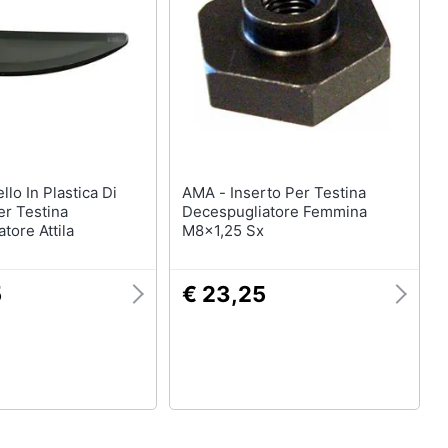
AMA - Inserto Per Testina
er Testina
Decespugliatore Femmina
tore Attila
M8x1,25 Sx
5
€ 23,25