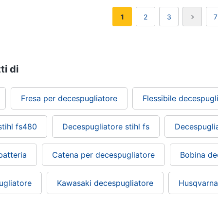
1
2
3
7
ti di
Fresa per decespugliatore
Flessibile decespugl
tihl fs480
Decespugliatore stihl fs
Decespuglia
batteria
Catena per decespugliatore
Bobina de
gliatore
Kawasaki decespugliatore
Husqvarna