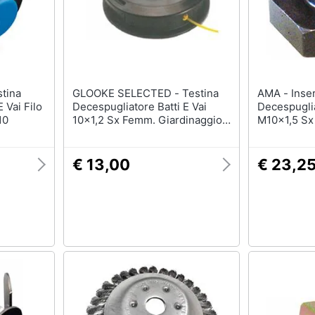
Batteria
Irrigazione
Pannello solare
Carriola
Interruttori
Zappa
Adattatore
Nebulizzatore
GLOOKE SELECTED - Testina
AMA - Inserto Per Testina
Vedi tutti
Vedi tutti
 Vai Filo
Decespugliatore Batti E Vai
Decespugli
10
10x1,2 Sx Femm. Giardinaggio
M10x1,5 Sx
Macchine
€ 13,00
€ 23,2