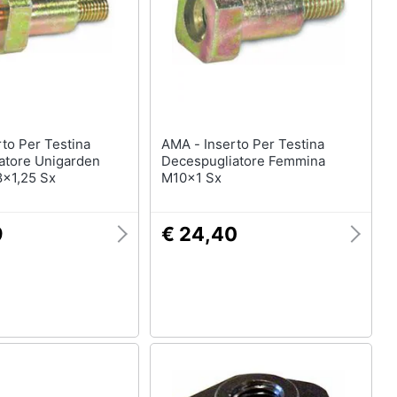
AMA - Inserto Per Testina
atore Unigarden
Decespugliatore Femmina
x1,25 Sx
M10x1 Sx
9
€ 24,40