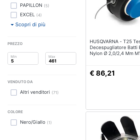
Clima
PAPILLON
Pittura
(
5
)
Arredo
EXCEL
Vernice
(
4
)
Stucco
Scopri di più
Brico e Giardinaggio
Sverniciatore
HUSQVARNA - T25 Testina
Salute e igiene
PREZZO
Vedi tutti
Decespugliatore Batti E
Nylon Ø 2,0/2,4 Mm M
Beauty
Giocattoli
€ 86,21
VENDUTO DA
Prima infanzia
Altri venditori
(
71
)
Fotografia
COLORE
Casalinghi
Nero/Giallo
(
1
)
Abbigliamento