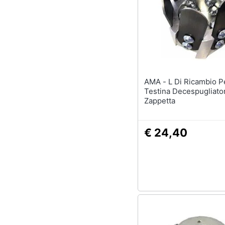
Sport
Animali
Motori
Libri, cd e dvd
AMA - L Di Ricambio Per
Testina Decespugliato
Festività e ricorrenze
Zappetta
Promozioni
€ 24,40