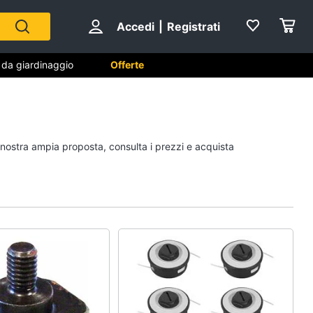
Accedi
|
Registrati
i da giardinaggio
Offerte
 da
Falegnameria
a nostra ampia proposta, consulta i prezzi e acquista
Spaccalegna
Seghetto alternativo
Fresa
Vetreria
Vedi tutti
na
Sicurezza e automazione