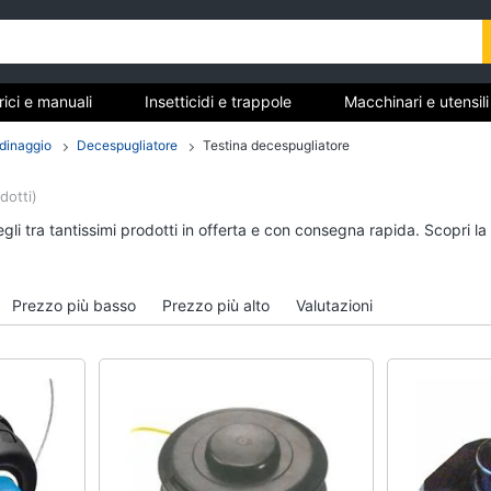
trici e manuali
Insetticidi e trappole
Macchinari e utensil
gere
Materiale elettrico
Coltivazione e Semina
rdinaggio
Decespugliatore
Testina decespugliatore
rdinaggio
dotti)
anuali
Insetticidi e trappole
Macchinari e utensili
li tra tantissimi prodotti in offerta e con consegna rapida. Scopri l
giardinaggio
Zanzariere
Decespugliatore
Zanzariere magnetiche
Motosega
Prezzo più basso
Prezzo più alto
Valutazioni
e
Zanzariere a rullo
Tosaerba
Trappola per topi
Irrigazione
Vedi tutti
Vedi tutti
re
Materiale elettrico
Coltivazione e Semi