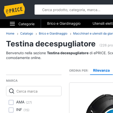
Brico e Giardinaggio
Utensili elet
Categorie
Falegnameria
Imbiancare e dipin
Elettrodomestici
Home
Catalogo
Brico e Giardinaggio
Macchinari e utensili da gia
Brico e Gia
Sicurezza e automazione casa
Testina decespugliatore
Informatica
(226 pro
Utensili elettrici e m
Benvenuto nella sezione
Testina decespugliatore
di ePRICE. Sceg
Telefonia
Trapani
comodamente online.
Livella
Tv e Home Cinema
Rilevanza
ORDINA PER
Generatore di corrent
Smart home
Sega circolare
MARCA
Vedi tutti
Videogiochi
Audio e musica
AMA
(
27
)
INF
(
15
)
Imbiancare e dipinge