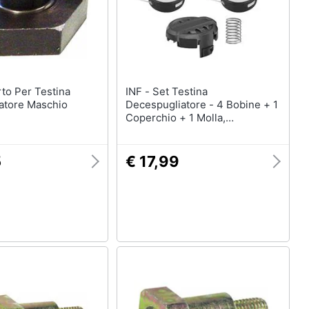
casa
Telecamere
Termostato
Telecamere videosorveglianza
Cronotermostato
INF - Set Testina
atore Maschio
Decespugliatore - 4 Bobine + 1
Vedi tutti
Coperchio + 1 Molla,
Compatibile Con Stihl Fsa 57
Fse52
5
€ 17,99