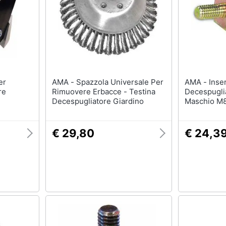
AMA - Spazzola Universale Per
AMA - Inserto Per Testina
re
Rimuovere Erbacce - Testina
Decespugli
Decespugliatore Giardino
Maschio M8
€ 29,80
€ 24,3