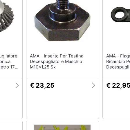
AMA - Inserto Per Testina
AMA - Flagello In Plastica Di
onica
Decespugliatore Maschio
Ricambio P
etro 17,5
M10x1,25 Sx
Decespuglia
€ 23,25
€ 22,9