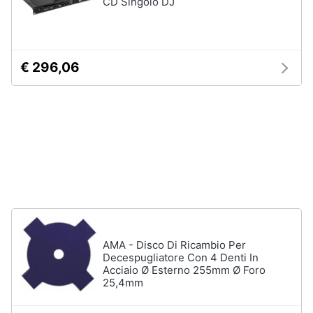
CD Singolo DJ
Fresa
Animali
Vetreria
Vedi
€ 296,06
Motori
tutti
Libri,
cd
Imbiancare
e
e
dvd
dipingere
Pittura
Festività
Vernice
e
ricorrenze
Stucco
Sverniciatore
AMA - Disco Di Ricambio Per
Promozioni
Decespugliatore Con 4 Denti In
Vedi
Acciaio Ø Esterno 255mm Ø Foro
tutti
25,4mm
Servizi