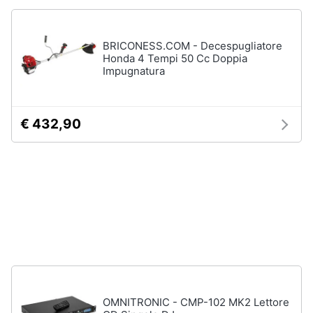
e
igiene
Macchinari
e
BRICONESS.COM - Decespugliatore
utensili
Honda 4 Tempi 50 Cc Doppia
Beauty
da
Impugnatura
giardinaggio
Decespugliatore
Giocattoli
Motosega
€ 432,90
Tosaerba
Prima
infanzia
Irrigazione
Vedi
Fotografia
tutti
Casalinghi
Falegnameria
Abbigliamento
Spaccalegna
Seghetto
OMNITRONIC - CMP-102 MK2 Lettore
Sport
alternativo