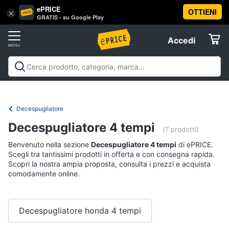
ePRICE
OTTIENI
Vai
×
Accedi
GRATIS - su Google Play
al
Registrati
menu
Accedi
Brico
Offerte
e
Giardinaggio
Brico e Giardinaggio
Utensili elettrici e
Elettrodomestici
manuali
Insetticidi e trappole
Macchinari e utensili da
Utensili
giardinaggio
Falegnameria
Imbiancare e
Decespugliatore
elettrici
dipingere
Materiale elettrico
Coltivazione e
Informatica
e
Decespugliatore 4 tempi
Semina
Sicurezza e automazione casa
Offerte
manuali
(7 prodotti)
Trapani
Benvenuto nella sezione
Decespugliatore 4 tempi
di ePRICE.
Telefonia
Scegli tra tantissimi prodotti in offerta e con consegna rapida.
Livella
Scopri la nostra ampia proposta, consulta i prezzi e acquista
comodamente online.
Generatore
Tv
di
e
corrente
Home
Sega
Cinema
Decespugliatore honda 4 tempi
circolare