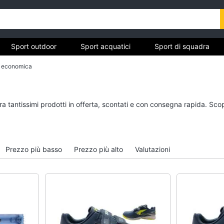
Sport outdoor
Sport acquatici
Sport di squadra
e economica
ivo
Sport outdoor
Sport acquatici
ra tantissimi prodotti in offerta, scontati e con consegna rapida. Sco
Mountain bike
Kayak
Bici elettrica
Canne da pesca
Sci
Salvagente
Prezzo più basso
Prezzo più alto
Valutazioni
Borraccia
Canoa
Vedi tutti
Vedi tutti
Campeggio