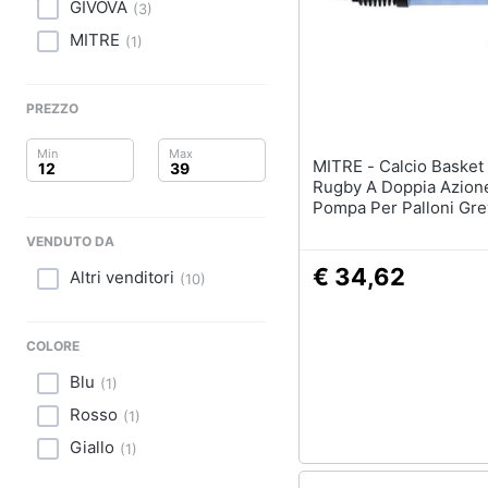
Clima
Tapis roulant
GIVOVA
(
3
)
Cronometro
MITRE
(
1
)
Arredo
Tapis roulant elettrico
Magnesio supremo
Brico e Giardinaggio
PREZZO
Vedi tutti
Salute e igiene
MITRE - Calcio Basket Netball
Rugby A Doppia Azione
Beauty
Pompa Per Palloni Gr
Formato
VENDUTO DA
Giocattoli
€ 34,62
Altri venditori
(
10
)
Prima infanzia
Fotografia
COLORE
Blu
(
1
)
Casalinghi
Rosso
(
1
)
Abbigliamento
Giallo
(
1
)