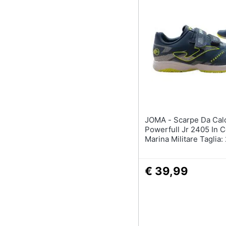
Sport
Animali
Motori
Libri, cd e dvd
Festività e ricorrenze
Promozioni
JOMA - Scarpe Da Calcio
Powerfull Jr 2405 In C
Marina Militare Taglia:
€ 39,99