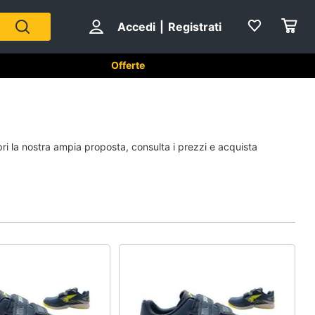
Accedi
|
Registrati
Offerte
Sport di squadra
pri la nostra ampia proposta, consulta i prezzi e acquista
Scarpe da calcio
Pallone da calcio
Palla da basket
Palla
Vedi tutti