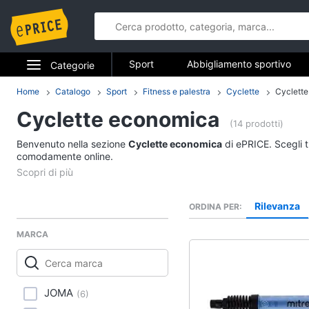
Sport
Abbigliamento sportivo
Categorie
Fitness e palestra
Campeggio
Elettrodomestici
Home
Catalogo
Sport
Fitness e palestra
Cyclette
Cyclett
Sport
Cyclette economica
Informatica
(14 prodotti)
Abbigliamento sport
Benvenuto nella sezione
Cyclette economica
di ePRICE. Scegli t
Telefonia
comodamente online.
T-shirt
Felpa
Tv e Home Cinema
Tuta
Rilevanza
ORDINA PER
Smart home
Scarpe nike
MARCA
Vedi tutti
Videogiochi
Audio e musica
Fitness e palestra
JOMA
(
6
)