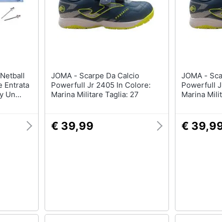
Barbecue
Borraccia
Torcia
Borraccia termica
Vedi tutti
JOMA - Scarpe Da Calcio
JOMA - Scarpe Da Calcio
 Entrata
Powerfull Jr 2405 In Colore:
Powerfull J
ey Un
Marina Militare Taglia: 27
Marina Mili
€ 39,99
€ 39,9