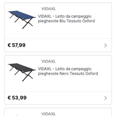
Vedi
Animali
tutti
VIDAXL - Letto da campeggio
pieghevole Blu Tessuto Oxford
Motori
Fitness
e
Libri,
palestra
cd
€ 57,99
e
Tapis
roulant
dvd
Cronometro
VIDAXL - Letto da campeggio
Tapis
Festività
roulant
pieghevole Nero Tessuto Oxford
e
elettrico
ricorrenze
Magnesio
supremo
Promozioni
€ 53,99
Vedi
tutti
Servizi