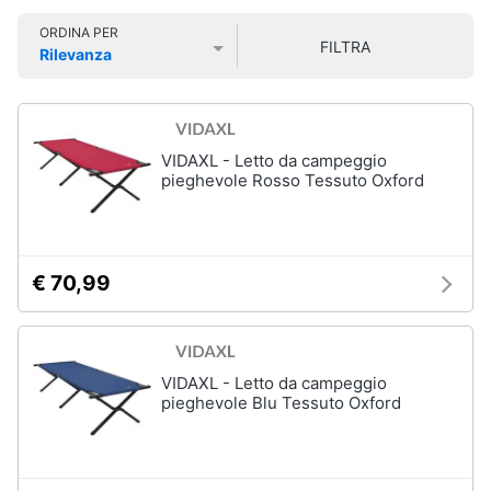
Smart
Sport
ORDINA PER
home
outdoor
FILTRA
Rilevanza
Mountain
Prezzo più basso
Prezzo più alto
Valutazioni
bike
Videogiochi
Bici
elettrica
Audio
VIDAXL - Letto da campeggio
Sci
e
pieghevole Rosso Tessuto Oxford
musica
Borraccia
Vedi
Clima
tutti
€ 70,99
Arredo
Sport
acquatici
Brico
VIDAXL - Letto da campeggio
e
pieghevole Blu Tessuto Oxford
Kayak
Giardinaggio
Canne
da
pesca
Salute