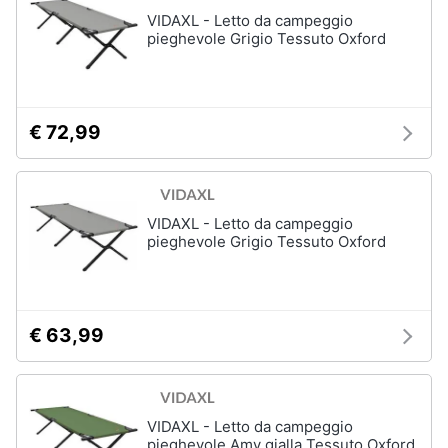
Assistenza
VIDAXL - Letto da campeggio
clienti
Campeggio
pieghevole Grigio Tessuto Oxford
Barbecue
Esci
Borraccia
Torcia
€ 72,99
Borraccia
termica
Vedi
VIDAXL - Letto da campeggio
tutti
pieghevole Grigio Tessuto Oxford
€ 63,99
VIDAXL - Letto da campeggio
pieghevole Amy gialla Tessuto Oxford