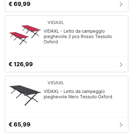
€ 69,99
Salvagente
e
igiene
Canoa
Vedi
Beauty
tutti
VIDAXL - Letto da campeggio
pieghevole 2 pcs Rosso Tessuto
Oxford
Giocattoli
Sport
Prima
di
€ 126,99
squadra
infanzia
Scarpe
da
Fotografia
calcio
VIDAXL - Letto da campeggio
Pallone
pieghevole Nero Tessuto Oxford
da
Casalinghi
calcio
Palla
Abbigliamento
da
basket
€ 65,99
Sport
Palla