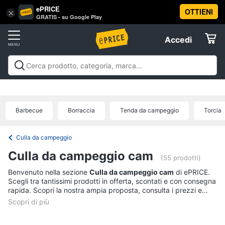
ePRICE
OTTIENI
Vai
×
Accedi
GRATIS - su Google Play
al
Registrati
menu
Accedi
Sport
Offerte
Abbigliamento
Sport
Abbigliamento sportivo
Sport outdoor
Sport
sportivo
Elettrodomestici
acquatici
Sport di squadra
Fitness e
T-
palestra
Campeggio
Offerte
Barbecue
Borraccia
Tenda da campeggio
Torcia
shirt
Informatica
Felpa
Culla da campeggio
Tuta
Telefonia
Culla da campeggio cam
Scarpe
(55 prodotti)
nike
Benvenuto nella sezione
Culla da campeggio cam
di ePRICE.
Tv
Scegli tra tantissimi prodotti in offerta, scontati e con consegna
Vedi
e
rapida. Scopri la nostra ampia proposta, consulta i prezzi e
tutti
Home
acquista comodamente online.
Cinema