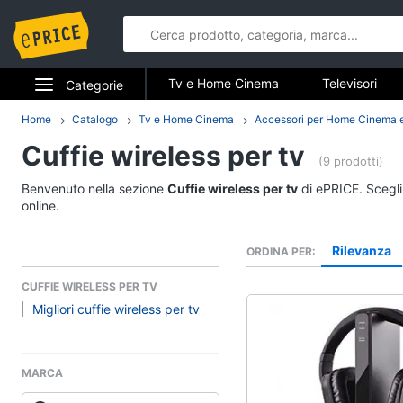
Tv e Home Cinema
Televisori
Categorie
Elettrodomestici
Home
Catalogo
Tv e Home Cinema
Accessori per Home Cinema 
Tv e Home 
Cuffie wireless per tv
Informatica
(9 prodotti)
Televisori
Benvenuto nella sezione
Cuffie wireless per tv
di ePRICE. Scegli
Telefonia
Offerte TV
online.
Smart tv
Tv e Home Cinema
Rilevanza
ORDINA PER
Tv Samsung
Smart home
Tv 55 pollici
CUFFIE WIRELESS PER TV
Migliori cuffie wireless per tv
Vedi tutti
Videogiochi
Audio e musica
MARCA