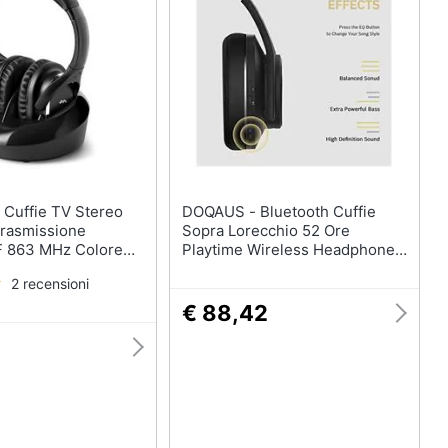
eo
DOQAUS - Bluetooth Cuffie
Trasmissione
Sopra Lorecchio 52 Ore
F 863 MHz Colore
Playtime Wireless Headphones
3 Modalit Di Equalizzazione
2 recensioni
Pieghevole Hi-fi Stereo Bass
Cuffie Soft Memoria Proteine
€ 88,42
Paraorecchie Built-in Mic Wired
Modalit Per La Tv Pc Phone