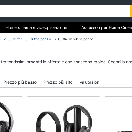
Home cinema e videoproiezione
Accessori per Home Cine
e Tv
Cuffie
Cuffie per TV
Cuffie wireless per tv
Cinema
Home cinema e
Accessori per Home
 tra tantissimi prodotti in offerta e con consegna rapida. Scopri la 
videoproiezione
e Tv
Proiettori
Telecomando univers
Soundbar
Antenne e Parabole
Prezzo più basso
Prezzo più alto
Valutazioni
Lettore DVD
Tv box Android
Soundbar Samsung
Telecomando Samsu
Vedi tutti
Vedi tutti