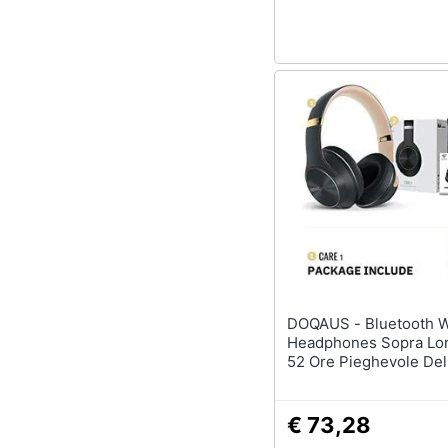
DOQAUS - Bluetooth Wireless
Headphones Sopra Lo
52 Ore Pieghevole Del
Con 3 Modalit Di
Equalizzazione Hi-fi S
Cuscinetti Confortevol
€ 73,28
Auricolari Bluetooth M