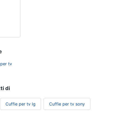
Il
ow Grey)
e
 per tv
ti di
Cuffie per tv lg
Cuffie per tv sony