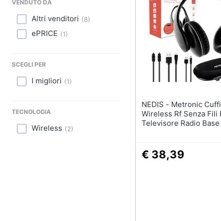
Sport
VENDUTO DA
Altri venditori
(
8
)
Animali
ePRICE
(
1
)
Motori
SCEGLI PER
Libri, cd e dvd
I migliori
(
1
)
Festività e ricorrenze
NEDIS - Metronic Cuffie
Promozioni
TECNOLOGIA
Wireless Rf Senza Fili
Televisore Radio Base
Wireless
(
2
)
Ricarica
€ 38,39