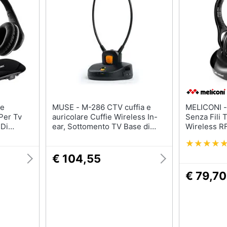
MUSE - M-286 CTV cuffia e
MELICONI - Cuffie TV Ster
 Per Tv
auricolare Cuffie Wireless In-
Senza Fili 
 Di
ear, Sottomento TV Base di
Wireless R
ricarica Nero
Nero
€ 104,55
€ 79,70