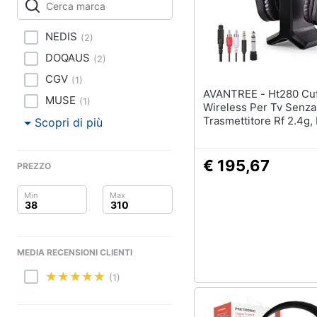
Clima
Arredo
NEDIS
(
2
)
DOQAUS
(
2
)
Brico e Giardinaggio
CGV
(
1
)
AVANTREE - Ht280 Cuffie
Salute e igiene
MUSE
(
1
)
Wireless Per Tv Senza 
Trasmettitore Rf 2.4g,
Scopri di più
Beauty
Ricarica, Sistema Ottic
Digitale, Cuffia Ad Alt
Giocattoli
Ideale Per Anziani E Ip
€ 195,67
PREZZO
Portata 30 Metri
Prima infanzia
Fotografia
MEDIA RECENSIONI CLIENTI
Casalinghi
(1)
Abbigliamento