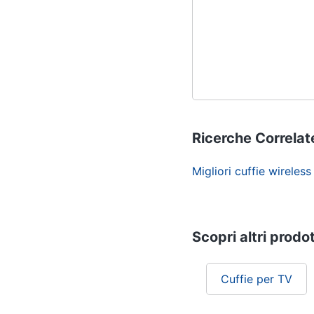
Cablata Con Il Mic Per 
Cellulare Pc Tv (shad
Ricerche Correlat
Migliori cuffie wireless
Scopri altri prodot
Cuffie per TV