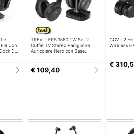
TREVI - FRS 1580 TW Set 2
CGV - 2 Hel Prelude 2 Duo Tv
Fili Con
Cuffie TV Stereo Padiglione
Wireless E C
 Dock Di
Auricolare Nero con Base
o
Ricevitore RF Wireless
o Volume
€ 310,
oudenti,
€ 109,40