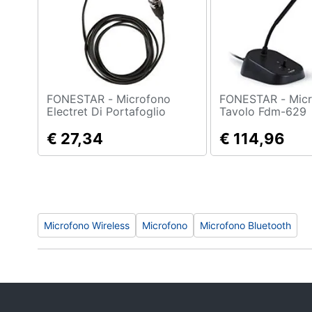
Sport
Animali
Motori
Libri, cd e dvd
FONESTAR - Microfono
FONESTAR - Microfono Da
Electret Di Portafoglio
Tavolo Fdm-629
Stesse-860-mc3
Festività e ricorrenze
€ 27,34
€ 114,96
Promozioni
Microfono Wireless
Microfono
Microfono Bluetooth