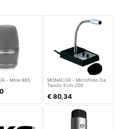
SENNHEISER - Mme 865
MONACOR - Microfono Da
Tavolo Ecm-200
00
€ 80,34