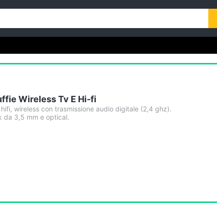
ffie Wireless Tv E Hi-fi
hifi, wireless con trasmissione audio digitale (2,4 ghz).
ck da 3,5 mm e optical.