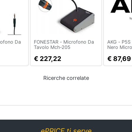
FONESTAR - Microfono Da
AKG - P5S Perception Live
Tavolo Mch-205
Nero Micro
/spettacol
€ 227,22
€ 87,69
Ricerche correlate
ePRICE ti serve