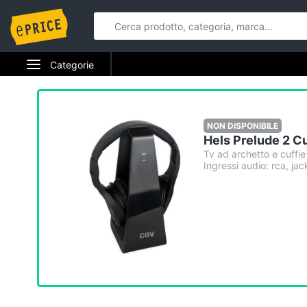
Categorie
Elettrodomestici
Informatica
NON DISPONIBILE
Hels Prelude 2 Cu
Telefonia
Tv ad archetto e cuffie 
Ingressi audio: rca, ja
Tv e Home Cinema
Smart home
Videogiochi
Audio e musica