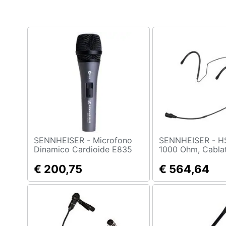
Clima
Arredo
Brico e Giardinaggio
Salute e igiene
Beauty
Giocattoli
Prima infanzia
SENNHEISER - Microfono
SENNHEISER - HSP 4, Uni,
Dinamico Cardioide E835
1000 Ohm, Cablat
Phantom, 4,5V
Fotografia
€ 200,75
€ 564,64
Casalinghi
Abbigliamento