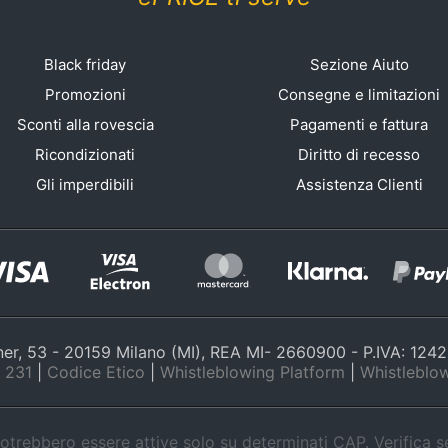
Black friday
Sezione Aiuto
Promozioni
Consegne e limitazioni
Sconti alla rovescia
Pagamenti e fattura
Ricondizionati
Diritto di recesso
Gli imperdibili
Assistenza Clienti
nner, 53 - 20159 Milano (MI), REA MI- 2660900 - P.IVA: 12
 231
|
Codice Etico
|
Whistleblowing Platform
|
Whistleblow
trebbero essere attive solo su determinati CAP. Verifica 