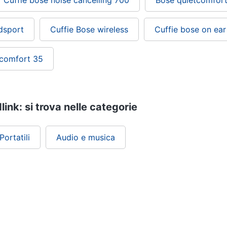
Cuffie bose noise cancelling 700
Bose quietcomfor
dsport
Cuffie Bose wireless
Cuffie bose on ear
tcomfort 35
ink: si trova nelle categorie
ortatili
Audio e musica
ePRICE ti serve