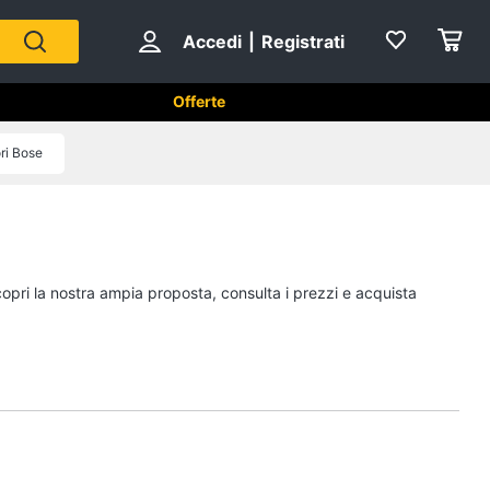
Accedi
|
Registrati
Offerte
ri Bose
Strumenti musicali e
attrezzatura per dj
Chitarra
copri la nostra ampia proposta, consulta i prezzi e acquista
Chitarra elettrica
Basso
Microfono
Vedi tutti