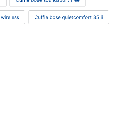
t
Cuffie bose soundsport free
 wireless
Cuffie bose quietcomfort 35 ii