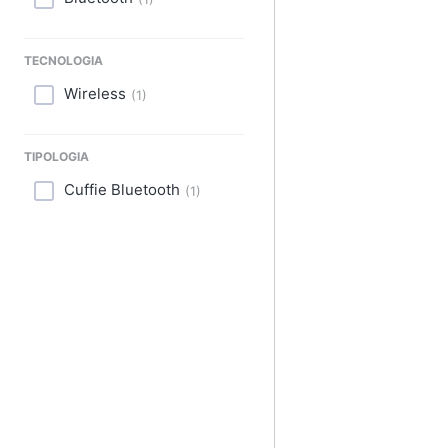
Sport
Animali
TECNOLOGIA
Motori
Wireless
(
1
)
Libri, cd e dvd
TIPOLOGIA
Festività e ricorrenze
Cuffie Bluetooth
(
1
)
Promozioni