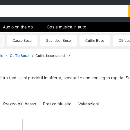
Audio on the go
Gps e musica in auto
Casse Bose
Soundbar Bose
Cuffie Bose
Diffuso
ica
ie
Cuffie Bose
Cuffie bose soundlink
Audio on the go
Gps e musica in auto
Airpods
GPS
Cuffie bluetooth
Auricolari bluetooth
 tra tantissimi prodotti in offerta, scontati e con consegna rapida. S
Auricolari bluetooth
GPS auto
Cassa bluetooth
Autoradio
Vedi tutti
Vedi tutti
Prezzo più basso
Prezzo più alto
Valutazioni