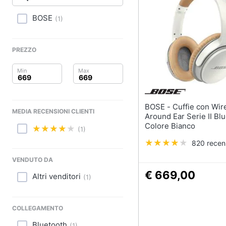
Clima
BOSE
(
1
)
Arredo
Brico e Giardinaggio
PREZZO
Salute e igiene
Beauty
BOSE - Cuffie con Wireless
MEDIA RECENSIONI CLIENTI
Giocattoli
Around Ear Serie II Bl
Colore Bianco
(1)
Prima infanzia
820 recen
Fotografia
VENDUTO DA
€ 669,00
Altri venditori
(
1
)
Casalinghi
Abbigliamento
COLLEGAMENTO
Bluetooth
(
1
)