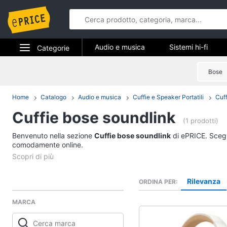
Audio e musica
Sistemi hi-fi
Categorie
Strumenti musicali e attrezzatura per dj
Elettrodomestici
Bose
Audio e mus
Informatica
Home
Catalogo
Audio e musica
Cuffie e Speaker Portatili
Cuff
Sistemi hi-fi
Cuffie bose soundlink
Telefonia
Radio
(1 prodotti)
Cassa bluetooth
Benvenuto nella sezione
Tv e Home Cinema
Cuffie bose soundlink
di ePRICE. Scegli
Giradischi
comodamente online.
Smart home
Cassa
Vedi tutti
Videogiochi
Rilevanza
ORDINA PER
MARCA
Audio e musica