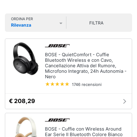
Smart
home
Audio
ORDINA PER
FILTRA
on
Rilevanza
Videogiochi
the
Prezzo più basso
Prezzo più alto
Valutazioni
go
Airpods
Audio
e
Cuffie
BOSE - QuietComfort - Cuffie
musica
bluetooth
Bluetooth Wireless e con Cavo,
Cancellazione Attiva del Rumore,
Auricolari
Microfono Integrato, 24h Autonomia -
bluetooth
Clima
Nero
Cassa
1746 recensioni
bluetooth
Arredo
Vedi
€ 208,29
tutti
Brico
e
Giardinaggio
Gps
BOSE - Cuffie con Wireless Around
e
Ear Serie II Bluetooth Colore Bianco
Salute