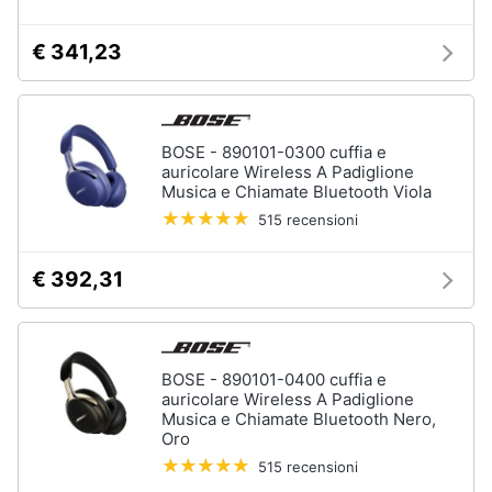
Chitarra
Animali
elettrica
€ 341,23
Basso
Motori
Microfono
BOSE - 890101-0300 cuffia e
Vedi
Libri,
tutti
auricolare Wireless A Padiglione
cd
Musica e Chiamate Bluetooth Viola
e
515 recensioni
dvd
€ 392,31
Festività
e
ricorrenze
BOSE - 890101-0400 cuffia e
Promozioni
auricolare Wireless A Padiglione
Musica e Chiamate Bluetooth Nero,
Oro
Servizi
515 recensioni