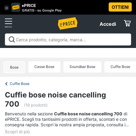
ePRICE
OTTIENI
Vai
×
Accedi
GRATIS - su Google Play
al
Registrati
menu
Accedi
Audio
Offerte
e
musica
Audio e musica
Sistemi hi-fi
Audio on the go
Gps e
Elettrodomestici
musica in auto
Strumenti musicali e attrezzatura per
Sistemi
dj
Offerte
hi-
Casse Bose
Soundbar Bose
Cuffie Bose
Bose
Informatica
fi
Radio
Cuffie Bose
Telefonia
Cassa
Cuffie bose noise cancelling
bluetooth
700
Giradischi
Tv
(19 prodotti)
e
Cassa
Benvenuto nella sezione
Cuffie bose noise cancelling 700
di
Home
ePRICE. Scegli tra tantissimi prodotti in offerta, scontati e con
Cinema
Vedi
consegna rapida. Scopri la nostra ampia proposta, consulta i
tutti
prezzi e acquista comodamente online.