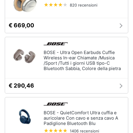
musica
e
820 recensioni
in
igiene
auto
GPS
€ 669,00
Beauty
Auricolari
bluetooth
GPS
Giocattoli
auto
BOSE - Ultra Open Earbuds Cuffie
Autoradio
Wireless In-ear Chiamate /Musica
Prima
/Sport /Tutti i giorni USB tipo-C
infanzia
Vedi
Bluetooth Sabbia, Colore della pietra
tutti
Fotografia
€ 290,46
Casalinghi
Strumenti
musicali
e
BOSE - QuietComfort Ultra cuffia e
attrezzatura
Abbigliamento
auricolare Con cavo e senza cavo A
per
dj
Padiglione Bluetooth Blu
Sport
1406 recensioni
Chitarra