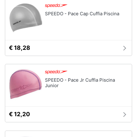
Assistenza
clienti
Campeggio
SPEEDO - Pace Cap Cuffia Piscina
Barbecue
Esci
Borraccia
Torcia
Borraccia
€ 18,28
termica
Vedi
tutti
SPEEDO - Pace Jr Cuffia Piscina
Junior
€ 12,20