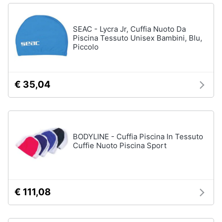
Vedi
Animali
tutti
SEAC - Lycra Jr, Cuffia Nuoto Da
Piscina Tessuto Unisex Bambini, Blu,
Piccolo
Motori
Fitness
e
Libri,
palestra
€ 35,04
cd
e
Tapis
roulant
dvd
Cronometro
Tapis
Festività
BODYLINE - Cuffia Piscina In Tessuto
roulant
e
Cuffie Nuoto Piscina Sport
elettrico
ricorrenze
Magnesio
supremo
Promozioni
€ 111,08
Vedi
tutti
Servizi