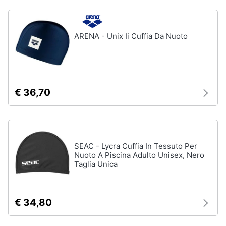
Salvagente
e
igiene
Canoa
ARENA - Unix Ii Cuffia Da Nuoto
Vedi
Beauty
tutti
Giocattoli
€ 36,70
Sport
Prima
di
squadra
infanzia
Scarpe
da
Fotografia
calcio
SEAC - Lycra Cuffia In Tessuto Per
Nuoto A Piscina Adulto Unisex, Nero
Pallone
Taglia Unica
da
Casalinghi
calcio
Palla
Abbigliamento
da
€ 34,80
basket
Sport
Palla