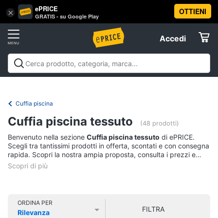
ePRICE
OTTIENI
Vai
×
Accedi
GRATIS - su Google Play
al
Registrati
menu
Accedi
Sport
Offerte
Abbigliamento
Sport
Abbigliamento sportivo
Sport outdoor
Sport
sportivo
Elettrodomestici
acquatici
Sport di squadra
Fitness e
T-
palestra
Campeggio
Offerte
Cuffia piscina
shirt
Informatica
Cuffia piscina tessuto
Felpa
(48 prodotti)
Tuta
Benvenuto nella sezione
Cuffia piscina tessuto
di ePRICE.
Telefonia
Scegli tra tantissimi prodotti in offerta, scontati e con consegna
Scarpe
rapida. Scopri la nostra ampia proposta, consulta i prezzi e
nike
acquista comodamente online.
Tv
Vedi
e
tutti
Home
Cinema
ORDINA PER
FILTRA
Rilevanza