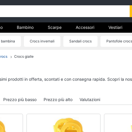
o
Bambino
Scarpe
Accessori
Vestiari
 bambina
Crocs invernali
Sandali crocs
Pantofole croc
nto
Crocs rosa
crocs
Crocs gialle
Uomo
Bambino
Felpa uomo
Scarpe bambino
Cravatta
Sandali bambina
ssimi prodotti in offerta, scontati e con consegna rapida. Scopri la 
Piumino uomo
Vestiti neonati
Giacca uomo
Copertina neonato
Prezzo più basso
Prezzo più alto
Valutazioni
Vedi tutti
Vedi tutti
Vestiari
Orologi