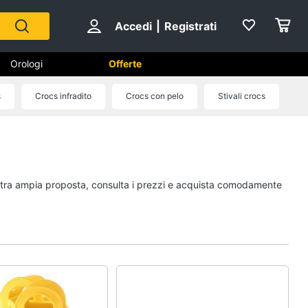
Accedi
|
Registrati
Orologi
Offerte
s
Crocs infradito
Crocs con pelo
Stivali crocs
Scarpe
Sneakers
Scarpe nike
nostra ampia proposta, consulta i prezzi e acquista comodamente
Anfibi
Ciabatte
Vedi tutti
Gioielli