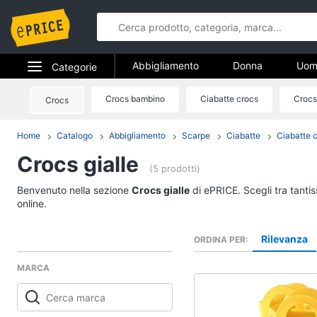
Abbigliamento
Donna
Uom
Categorie
Gioielli
Elettrodomestici
Crocs bambino
Ciabatte crocs
Crocs
Crocs
Abbigliame
Informatica
Home
Catalogo
Abbigliamento
Scarpe
Ciabatte
Ciabatte 
Donna
Crocs gialle
Telefonia
Intimo donna
(5 prodotti)
Top
Tv e Home Cinema
Benvenuto nella sezione
Crocs gialle
di ePRICE. Scegli tra tanti
Cappotto donna
online.
Smart home
Felpa donna
Rilevanza
ORDINA PER
Vedi tutti
Videogiochi
MARCA
Audio e musica
Accessori