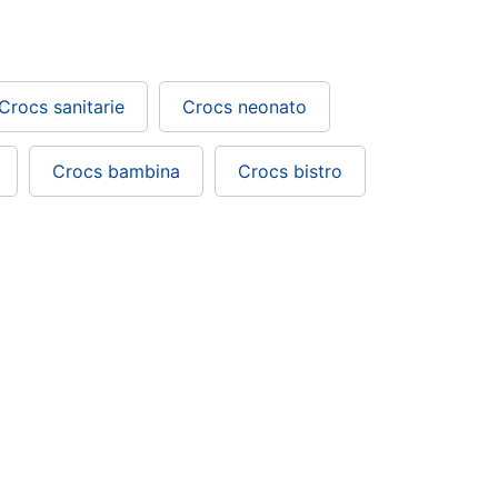
Crocs sanitarie
Crocs neonato
Crocs bambina
Crocs bistro