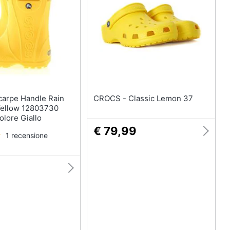
Anelli
Orecchini
Cavigliera
Collane
Vedi tutti
CROCS - Classic Lemon 37
Yellow 12803730
olore Giallo
€ 79,99
1 recensione