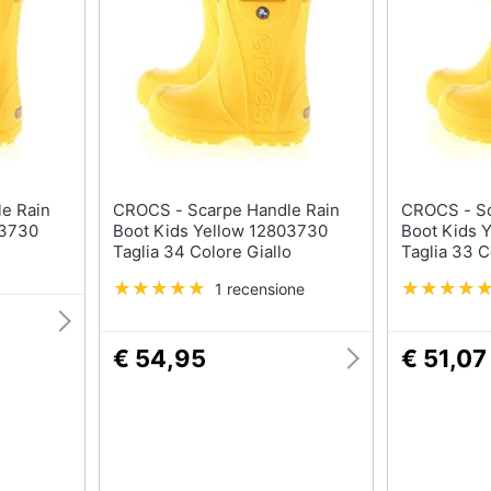
T-shirt
Apple Watch
Felpa
Smartwatch
Tuta
Orologi uomo
Pantaloni
Orologi donna
Vedi tutti
Vedi tutti
CROCS - Scarpe Handle Rain
CROCS - Scarpe Handle Rain
03730
Boot Kids Yellow 12803730
Boot Kids 
Taglia 34 Colore Giallo
Taglia 33 C
1 recensione
€ 54,95
€ 51,07