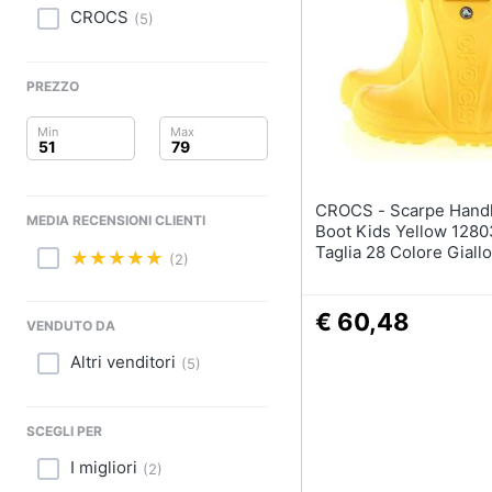
Clima
Sigaretta elettronica
CROCS
(
5
)
Borse
Arredo
Occhiali da vista
PREZZO
Occhiali da sole
Brico e Giardinaggio
Vedi tutti
Salute e igiene
Beauty
CROCS - Scarpe Handle Rain
MEDIA RECENSIONI CLIENTI
Boot Kids Yellow 128
Giocattoli
Taglia 28 Colore Giallo
(2)
Prima infanzia
€ 60,48
VENDUTO DA
Fotografia
Altri venditori
(
5
)
Casalinghi
SCEGLI PER
Abbigliamento
I migliori
(
2
)