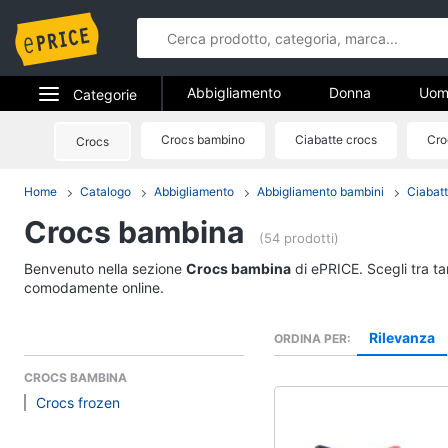
Abbigliamento
Donna
Uom
Categorie
Gioielli
Elettrodomestici
Crocs bambino
Ciabatte crocs
Cro
Crocs
Abbigliame
Informatica
Home
Catalogo
Abbigliamento
Abbigliamento bambini
Ciabat
Donna
Crocs bambina
Telefonia
Intimo donna
(54 prodotti)
Top
Tv e Home Cinema
Benvenuto nella sezione
Crocs bambina
di ePRICE. Scegli tra ta
Cappotto donna
comodamente online.
Smart home
Felpa donna
Rilevanza
ORDINA PER
Vedi tutti
Videogiochi
CROCS BAMBINA
Crocs frozen
Audio e musica
Accessori