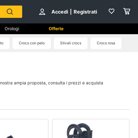
Accedi
|
Registrati
Orologi
Offerte
ito
Crocs con pelo
Stivali crocs
Crocs rosa
Scarpe
Sneakers
Scarpe nike
a nostra ampia proposta, consulta i prezzi e acquista
Anfibi
Ciabatte
Vedi tutti
Gioielli