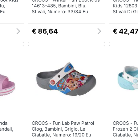
lu,
14613-485, Bambini, Blu,
Kids 12803-
 Eu
Stivali, Numero: 33/34 Eu
Stivali Di
29/30 Eu
€ 86,64
€ 42,4
CROCS - Fun Lab Paw Patrol
CROCS - Fun Lab Ol Disney
andali,
Clog, Bambini, Grigio, Le
Frozen 2 Cl
Ciabatte, Numero: 19/20 Eu
Ciabatte, N