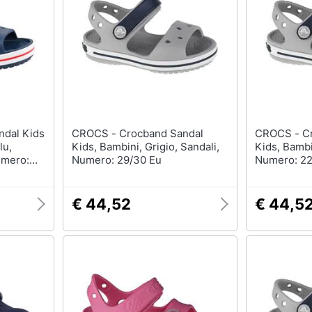
T-shirt
Apple Watch
Felpa
Smartwatch
Tuta
Orologi uomo
Pantaloni
Orologi donna
Vedi tutti
Vedi tutti
CROCS - Crocband Sandal
CROCS - Crocband Sandal
lu,
Kids, Bambini, Grigio, Sandali,
Kids, Bambi
umero:
Numero: 29/30 Eu
Numero: 22
€ 44,52
€ 44,5