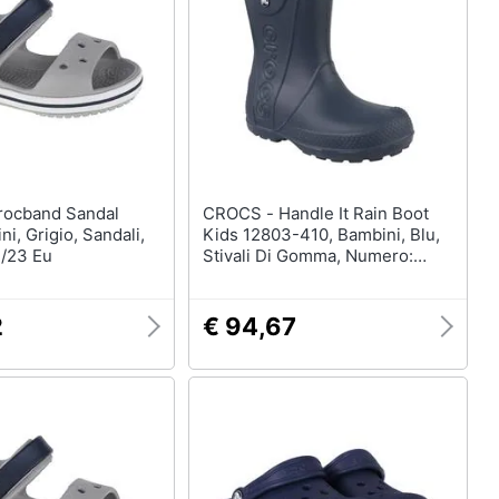
Anelli
Orecchini
Cavigliera
Collane
Vedi tutti
CROCS - Handle It Rain Boot
ni, Grigio, Sandali,
Kids 12803-410, Bambini, Blu,
/23 Eu
Stivali Di Gomma, Numero:
34/35 Eu
2
€ 94,67