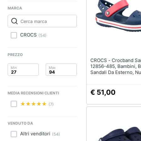
Clima
Sigaretta elettronica
MARCA
Borse
Arredo
Occhiali da vista
Occhiali da sole
Brico e Giardinaggio
CROCS
(
54
)
Vedi tutti
Salute e igiene
PREZZO
Beauty
CROCS - Crocband Sandal Kids
12856-485, Bambini, B
Giocattoli
Sandali Da Esterno, N
29/30 Eu
Prima infanzia
€ 51,00
MEDIA RECENSIONI CLIENTI
Fotografia
(7)
Casalinghi
VENDUTO DA
Abbigliamento
Altri venditori
(
54
)