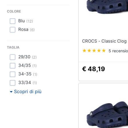
Sport
COLORE
Animali
Blu
(
12
)
Motori
Rosa
(
6
)
Libri, cd e dvd
CROCS - Classic Cl
TAGLIA
5 recensio
Festività e ricorrenze
29/30
(
2
)
Promozioni
34/35
(
1
)
€ 48,19
34-35
(
1
)
33/34
(
1
)
Scopri di più