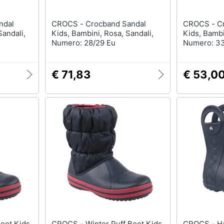
CROCS - Crocband Sandal
CROCS - Crocband Sandal
Sandali,
Kids, Bambini, Rosa, Sandali,
Kids, Bambi
Numero: 28/29 Eu
Numero: 3
€ 71,83
€ 53,0
CROCS - Winter Puff Boot Kids
CROCS - Handle It Rain Boot