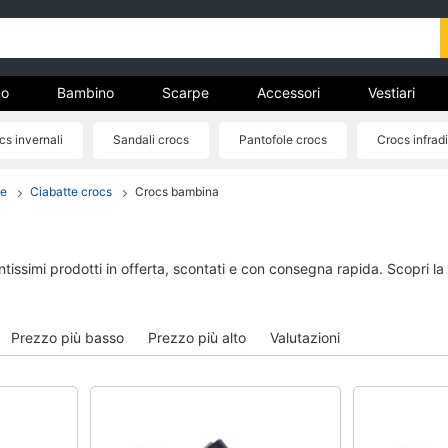
o
Bambino
Scarpe
Accessori
Vestiari
cs invernali
Sandali crocs
Pantofole crocs
Crocs infrad
nto
te
Ciabatte crocs
Crocs bambina
Uomo
Bambino
Felpa uomo
Scarpe bambino
Cravatta
Sandali bambina
ntissimi prodotti in offerta, scontati e con consegna rapida. Scopri l
Piumino uomo
Vestiti neonati
Giacca uomo
Copertina neonato
Prezzo più basso
Prezzo più alto
Valutazioni
Vedi tutti
Vedi tutti
Vestiari
Orologi