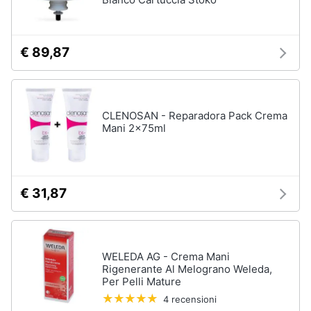
orale
e
igiene
Spazzolino
elettrico
€ 89,87
Spazzolino
Beauty
elettrico
oral
b
Giocattoli
CLENOSAN - Reparadora Pack Crema
Idropulsore
Mani 2x75ml
Collutorio
Prima
infanzia
Vedi
tutti
Fotografia
€ 31,87
Casalinghi
Epilazione
e
WELEDA AG - Crema Mani
rasatura
Abbigliamento
Rigenerante Al Melograno Weleda,
Silk
Per Pelli Mature
epil
4 recensioni
Sport
Rasoio