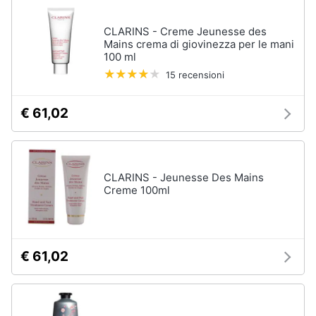
up
CLARINS - Creme Jeunesse des
Smalto
semipermanente
Mains crema di giovinezza per le mani
100 ml
Eyeliner
15 recensioni
Rossetti
Acetone
€ 61,02
Vedi
tutti
CLARINS - Jeunesse Des Mains
Creme 100ml
Creme
e
cosmetici
Olio
€ 61,02
di
ricino
Maschera
viso