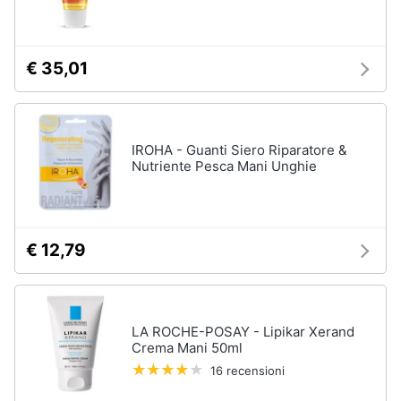
tutti
€ 35,01
Migliori
prodotti
beauty
Miglior
IROHA - Guanti Siero Riparatore &
crema
Nutriente Pesca Mani Unghie
antirughe
Miglior
shampoo
Miglior
€ 12,79
spazzolino
elettrico
Miglior
regolabarba
LA ROCHE-POSAY - Lipikar Xerand
Vedi
Crema Mani 50ml
tutti
16 recensioni