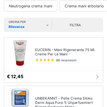
Smart
Vedi
Neutrogena crema mani
Crema mani erbolario
home
tutti
Videogiochi
ORDINA PER
FILTRA
Rilevanza
Cura
Prezzo più basso
Prezzo più alto
Valutazioni
dei
Audio
capelli
e
Shampoo
musica
EUCERIN - Mani Rigenerante 75 Ml.
Tinta
Creme Per Le Mani
capelli
Clima
86 recensioni
Maschera
capelli
Arredo
Spazzola
€ 12,45
Vedi
Brico
tutti
e
Giardinaggio
UNBEKANNT - Pelle Crema Stoko
Derm Aqua Pure 1l Unparfuemiert
Salute
Igiene
Bianco Cartuccia Stoko