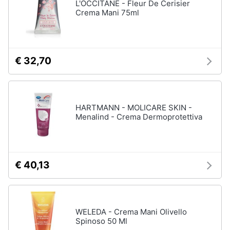
L'OCCITANE - Fleur De Cerisier
Oli
Crema Mani 75ml
essenziali
Scrub
viso
Vedi
€ 32,70
tutti
HARTMANN - MOLICARE SKIN -
Profumi
Menalind - Crema Dermoprotettiva
Profumi
uomo
Profumi
donna
€ 40,13
Alien
profumo
Chloe
profumo
WELEDA - Crema Mani Olivello
Spinoso 50 Ml
Vedi