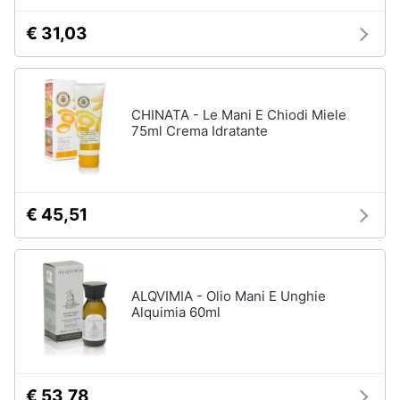
elettrico
€ 31,03
Animali
Crema
depilatoria
Regolabarba
Motori
CHINATA - Le Mani E Chiodi Miele
Vedi
tutti
75ml Crema Idratante
Libri,
cd
e
dvd
Manicure
€ 45,51
e
pedicure
Festività
e
Smalto
ricorrenze
semipermanente
ALQVIMIA - Olio Mani E Unghie
Gel
Alquimia 60ml
unghie
Promozioni
Acetone
Servizi
Smalto
€ 53,78