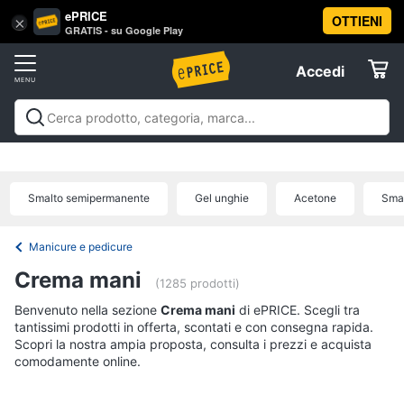
ePRICE
OTTIENI
Vai
×
Accedi
GRATIS - su Google Play
al
Registrati
menu
Accedi
Beauty
Offerte
Piccoli
Beauty
Piccoli elettrodomestici per la cura
elettrodomestici
Elettrodomestici
personale
Cura dei capelli
Igiene orale
Epilazione e
per
rasatura
Manicure e pedicure
Igiene e Cura del
la
Smalto semipermanente
Gel unghie
Acetone
Sma
cura
corpo
Make up
Creme e cosmetici
Profumi
Migliori
Informatica
personale
prodotti beauty
Offerte
Dyson
Manicure e pedicure
airwrap
Telefonia
Crema mani
(1285 prodotti)
Piastra
per
Benvenuto nella sezione
Tv
Crema mani
di ePRICE. Scegli tra
capelli
tantissimi prodotti in offerta, scontati e con consegna rapida.
e
Silk
Scopri la nostra ampia proposta, consulta i prezzi e acquista
Home
epil
comodamente online.
Cinema
Phon