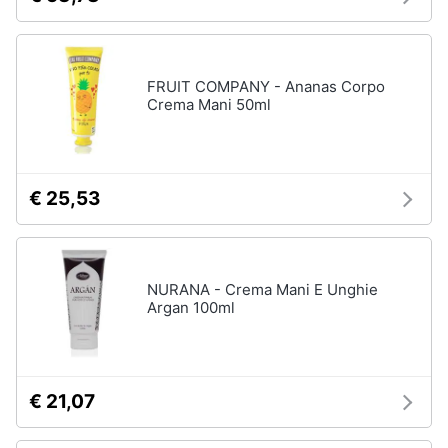
Vedi
Assistenza
tutti
clienti
FRUIT COMPANY - Ananas Corpo
Esci
Crema Mani 50ml
Igiene
e
Cura
del
corpo
€ 25,53
Shampoo
Shampoo
antigiallo
Deodorante
NURANA - Crema Mani E Unghie
Sapone
Argan 100ml
Vedi
tutti
€ 21,07
Make