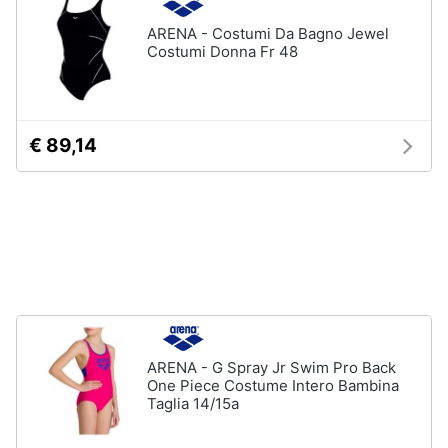
Salvagente
e
ARENA - Costumi Da Bagno Jewel
igiene
Canoa
Costumi Donna Fr 48
Vedi
Beauty
tutti
€ 89,14
Giocattoli
Sport
Prima
di
squadra
infanzia
Scarpe
da
Fotografia
calcio
Pallone
da
Casalinghi
calcio
ARENA - G Spray Jr Swim Pro Back
Palla
Abbigliamento
One Piece Costume Intero Bambina
da
Taglia 14/15a
basket
Sport
Palla