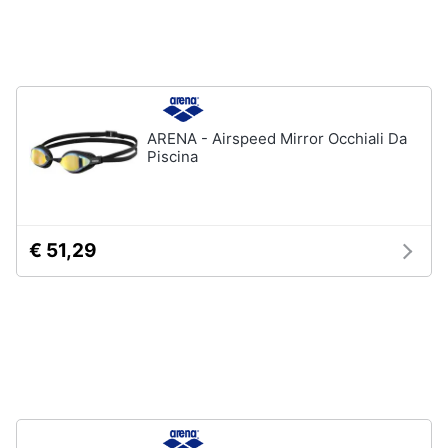
Assistenza
clienti
Campeggio
Barbecue
Esci
Borraccia
Torcia
ARENA - Airspeed Mirror Occhiali Da
Borraccia
Piscina
termica
Vedi
tutti
€ 51,29