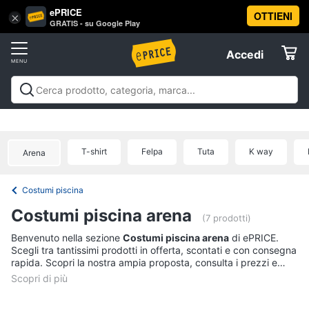
ePRICE
OTTIENI
Vai
×
Accedi
GRATIS - su Google Play
al
Registrati
menu
Accedi
Sport
Offerte
Abbigliamento
Sport
Abbigliamento sportivo
Sport outdoor
Sport
sportivo
Elettrodomestici
acquatici
Sport di squadra
Fitness e
T-
palestra
Campeggio
Offerte
T-shirt
Felpa
Tuta
K way
shirt
Arena
Informatica
Felpa
Costumi piscina
Tuta
Telefonia
Costumi piscina arena
Scarpe
(7 prodotti)
nike
Tv
Benvenuto nella sezione
Costumi piscina arena
di ePRICE.
Scegli tra tantissimi prodotti in offerta, scontati e con consegna
Vedi
e
rapida. Scopri la nostra ampia proposta, consulta i prezzi e
tutti
Home
acquista comodamente online.
Cinema