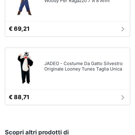
Woody Per Ragazzo 7 A 8 Anni
Vedi
tutti
€ 69,21
Carnevale
Maschera
per
travestimenti
JADEO - Costume Da Gatto Silvestro
Originale Looney Tunes Taglia Unica
Costumi
carnevale
Unghie
finte
€ 88,71
Parrucche
Vedi
tutti
Scopri altri prodotti di