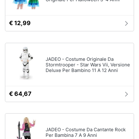
Animali
Epifania
€ 12,99
Motori
Nerf
Dinosauri
Libri,
Barbie
cd
Puzzle
JADEO - Costume Originale Da
e
Stormtrooper - Star Wars Vii, Versione
dvd
Vedi
Deluxe Per Bambino 11 A 12 Anni
tutti
Festività
e
€ 64,67
ricorrenze
Regali
di
natale
Promozioni
Regali
di
Servizi
JADEO - Costume Da Cantante Rock
Natale
Per Bambina 7 A 9 Anni
per