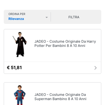
Smart
Organizzazione
home
feste
ORDINA PER
FILTRA
Bomboniere
Rilevanza
Videogiochi
Prezzo più basso
Prezzo più alto
Valutazioni
Palloncini
Candeline
Audio
Confetti
e
JADEO - Costume Originale Da Harry
musica
Potter Per Bambini 8 A 10 Anni
Vedi
tutti
Clima
€ 51,81
Arredo
Natale
Giochi
Brico
per
Natale
e
Giardinaggio
Albero
JADEO - Costume Originale Da
di
Superman Bambino 8 A 10 Anni
Natale
Salute