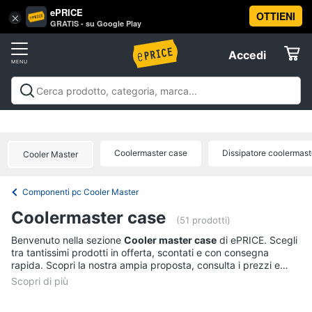
ePRICE
OTTIENI
Vai
×
Accedi
GRATIS - su Google Play
al
Registrati
menu
Accedi
Offerte
Offerte
Elettrodomestici
Coolermaster case
Dissipatore coolermast
Cooler Master
Informatica
Componenti pc Cooler Master
Telefonia
Coolermaster case
(51 prodotti)
Tv
Benvenuto nella sezione
Cooler master case
di ePRICE. Scegli
tra tantissimi prodotti in offerta, scontati e con consegna
e
rapida. Scopri la nostra ampia proposta, consulta i prezzi e
Home
acquista comodamente online.
Cinema