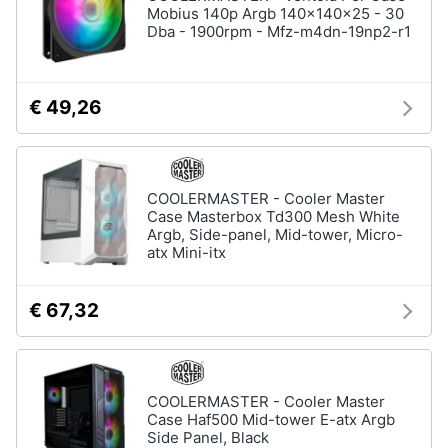
Mobius 140p Argb 140x140x25 - 30
Dba - 1900rpm - Mfz-m4dn-19np2-r1
€ 49,26
COOLERMASTER - Cooler Master
Case Masterbox Td300 Mesh White
Argb, Side-panel, Mid-tower, Micro-
atx Mini-itx
€ 67,32
COOLERMASTER - Cooler Master
Case Haf500 Mid-tower E-atx Argb
Side Panel, Black