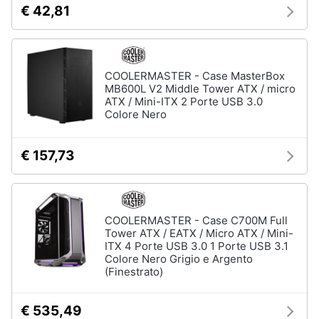
€ 42,81
e
igiene
Beauty
COOLERMASTER - Case MasterBox
MB600L V2 Middle Tower ATX / micro
ATX / Mini-ITX 2 Porte USB 3.0
Giocattoli
Colore Nero
Prima
€ 157,73
infanzia
Fotografia
COOLERMASTER - Case C700M Full
Casalinghi
Tower ATX / EATX / Micro ATX / Mini-
ITX 4 Porte USB 3.0 1 Porte USB 3.1
Colore Nero Grigio e Argento
Abbigliamento
(Finestrato)
€ 535,49
Sport