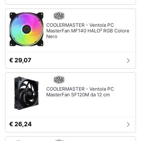
Animali
COOLERMASTER - Ventola PC
Motori
MasterFan MF140 HALO² RGB Colore
Nero
Libri,
cd
€ 29,07
e
dvd
Festività
COOLERMASTER - Ventola PC
e
MasterFan SF120M da 12 cm
ricorrenze
Promozioni
€ 26,24
Servizi