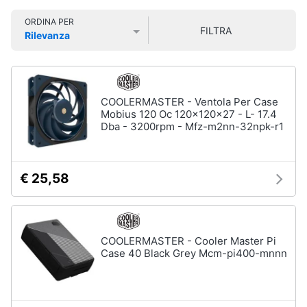
Smart
ORDINA PER
home
FILTRA
Rilevanza
Prezzo più basso
Prezzo più alto
Valutazioni
Videogiochi
Audio
COOLERMASTER - Ventola Per Case
e
Mobius 120 Oc 120x120x27 - L- 17.4
musica
Dba - 3200rpm - Mfz-m2nn-32npk-r1
Clima
€ 25,58
Arredo
Brico
COOLERMASTER - Cooler Master Pi
e
Case 40 Black Grey Mcm-pi400-mnnn
Giardinaggio
Salute