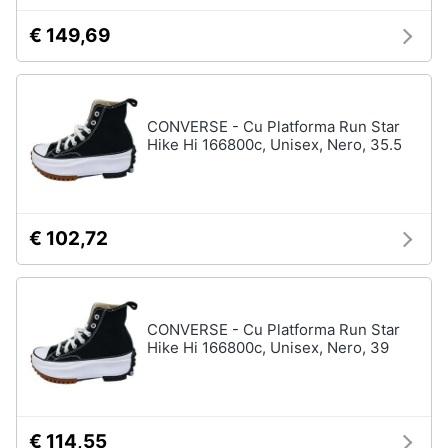
neonati
e
€ 149,69
igiene
Copertina
neonato
Beauty
Vedi
tutti
CONVERSE - Cu Platforma Run Star
Giocattoli
Hike Hi 166800c, Unisex, Nero, 35.5
Prima
Scarpe
infanzia
Sneakers
€ 102,72
Scarpe
Fotografia
nike
Anfibi
Casalinghi
CONVERSE - Cu Platforma Run Star
Ciabatte
Hike Hi 166800c, Unisex, Nero, 39
Vedi
Abbigliamento
tutti
Sport
€ 114,55