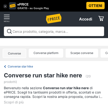
ePRICE
OTTIENI
Vai
×
Accedi
GRATIS - su Google Play
al
Registrati
menu
Accedi
Abbigliamento
Offerte
Donna
Abbigliamento
Donna
Uomo
Bambino
Scarpe
Accessori
Vest
Elettrodomestici
Intimo
donna
Converse platform
Scarpe converse
C
Converse
Top
Informatica
Cappotto
Converse star hike
donna
Telefonia
Converse run star hike nere
Felpa
(20
donna
prodotti)
Tv
Vedi
Benvenuto nella sezione
e
Converse run star hike nere
di
tutti
ePRICE. Scegli tra tantissimi prodotti in offerta, scontati e con
Home
consegna rapida. Scopri la nostra ampia proposta, consulta i
Cinema
prezzi e acquista comodamente online.