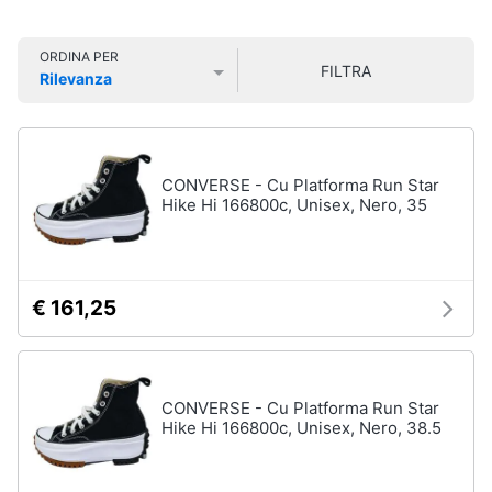
Smart
Uomo
home
Felpa
ORDINA PER
uomo
FILTRA
Rilevanza
Videogiochi
Cravatta
Prezzo più basso
Prezzo più alto
Valutazioni
Piumino
uomo
Audio
e
Giacca
CONVERSE - Cu Platforma Run Star
musica
uomo
Hike Hi 166800c, Unisex, Nero, 35
Vedi
Clima
tutti
€ 161,25
Arredo
Bambino
Brico
Scarpe
e
bambino
CONVERSE - Cu Platforma Run Star
Giardinaggio
Hike Hi 166800c, Unisex, Nero, 38.5
Sandali
bambina
Salute
Vestiti