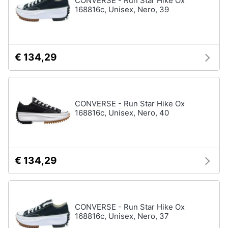
CONVERSE - Run Star Hike Ox
168816c, Unisex, Nero, 39
Gioielli
Anelli
Orecchini
€ 134,29
Cavigliera
Collane
CONVERSE - Run Star Hike Ox
Vedi
168816c, Unisex, Nero, 40
tutti
€ 134,29
CONVERSE - Run Star Hike Ox
168816c, Unisex, Nero, 37