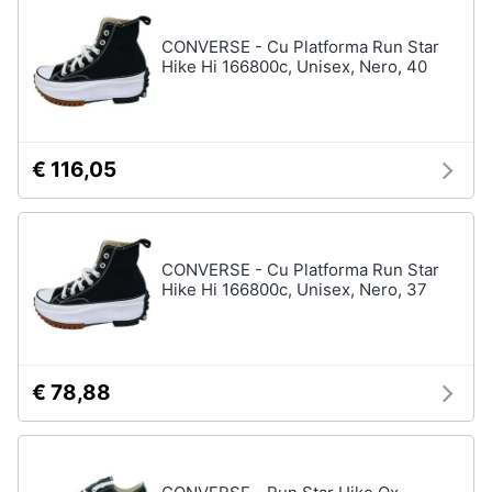
Assistenza
Tuta
clienti
CONVERSE - Cu Platforma Run Star
Pantaloni
Hike Hi 166800c, Unisex, Nero, 40
Esci
Vedi
tutti
€ 116,05
Orologi
Apple
Watch
CONVERSE - Cu Platforma Run Star
Hike Hi 166800c, Unisex, Nero, 37
Smartwatch
Orologi
uomo
Orologi
€ 78,88
donna
Vedi
tutti