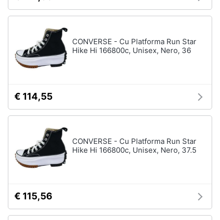
Accessori
Animali
Sigaretta
elettronica
CONVERSE - Cu Platforma Run Star
Motori
Borse
Hike Hi 166800c, Unisex, Nero, 36
Occhiali
da
Libri,
vista
cd
e
Occhiali
€ 114,55
da
dvd
sole
Vedi
Festività
tutti
e
CONVERSE - Cu Platforma Run Star
Hike Hi 166800c, Unisex, Nero, 37.5
ricorrenze
Promozioni
Vestiari
T-
€ 115,56
shirt
Servizi
Felpa