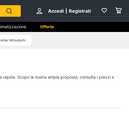
Accedi
|
Registrati
limatizzazione
Offerte
verter Mitsubishi
ento
Accessori climatizzazione
Termostato
Termostato caldaia
na rapida. Scopri la nostra ampia proposta, consulta i prezzi e
Rivestimento camino
Cornice camino
Vedi tutti