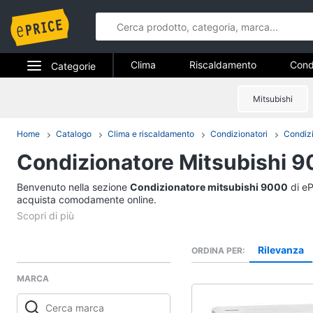
Clima
Riscaldamento
Cond
Categorie
Elettrodomestici
Mitsubishi
Clima
Informatica
Home
Catalogo
Clima e riscaldamento
Condizionatori
Condiz
Riscaldamento
Condizionatore Mitsubishi 
Telefonia
Termoventilatore
Termoconvettore
Benvenuto nella sezione
Tv e Home Cinema
Condizionatore mitsubishi 9000
di eP
Stufetta
acquista comodamente online.
Smart home
Radiatore
Vedi tutti
Videogiochi
Rilevanza
ORDINA PER
MARCA
Audio e musica