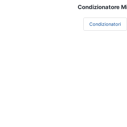
Condizionatore Mi
Condizionatori
Chi siamo
ePRICE per le aziende
Vendi sul marketplace
Lavora con noi