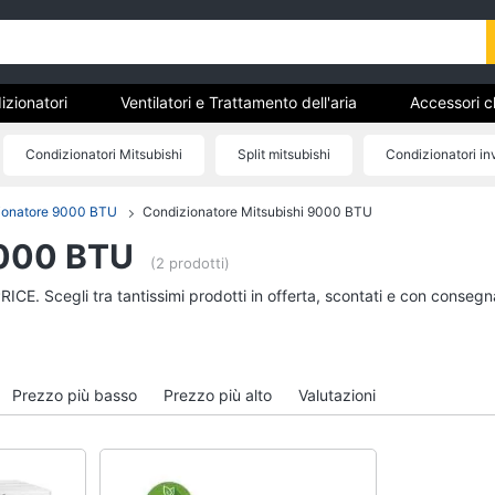
izionatori
Ventilatori e Trattamento dell'aria
Accessori c
Condizionatori Mitsubishi
Split mitsubishi
Condizionatori in
ionatore 9000 BTU
Condizionatore Mitsubishi 9000 BTU
Condizionatori
Ventilatori e Trattam
dell'aria
9000 BTU
Condizionatori fissi
(2 prodotti)
Deumidificatore
Condizionatore monosplit
RICE. Scegli tra tantissimi prodotti in offerta, scontati e con conseg
Ventilatore
Condizionatori dual split
Ventilatore da soffitto
Condizionatori trial split
Ventilatore Dyson
Vedi tutti
Prezzo più basso
Prezzo più alto
Valutazioni
Vedi tutti