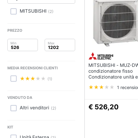
Clima
MITSUBISHI
(
2
)
Arredo
Brico e Giardinaggio
PREZZO
Salute e igiene
Beauty
MITSUBISHI - MUZ-DW25VF
MEDIA RECENSIONI CLIENTI
Giocattoli
condizionatore fisso
Condizionatore unità 
(1)
Bianco
Prima infanzia
1 recensi
Fotografia
VENDUTO DA
€ 526,20
Altri venditori
(
2
)
Casalinghi
Abbigliamento
KIT
Unità Esterna
(
2
)