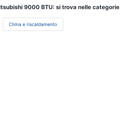
tsubishi 9000 BTU: si trova nelle categorie
Clima e riscaldamento
ePRICE ti serve
Black friday
Sezione Aiuto
Promozioni
Consegne e limitazioni
Sconti alla rovescia
Pagamenti e fattura
Ricondizionati
Diritto di recesso