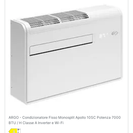
Animali
Motori
Libri,
cd
e
dvd
Festività
e
ricorrenze
Promozioni
ARGO - Condizionatore Fisso Monosplit Apollo 10SC Potenza 7000
Servizi
BTU / H Classe A Inverter e Wi-Fi