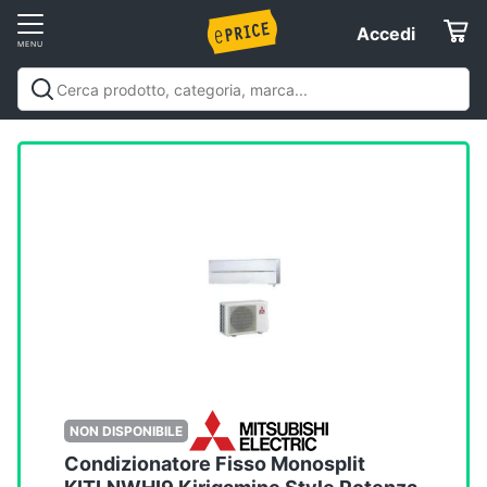
Vai
Accedi
Accedi
al
Registrati
menu
Offerte
Elettrodomestici
Informatica
Telefonia
Tv
e
Home
NON DISPONIBILE
Cinema
Condizionatore Fisso Monosplit