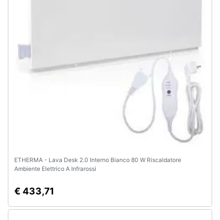
e
igiene
Beauty
Giocattoli
Prima
infanzia
Fotografia
ETHERMA - Lava Desk 2.0 Interno Bianco 80 W Riscaldatore
Casalinghi
Ambiente Elettrico A Infrarossi
Abbigliamento
€ 433,71
Sport