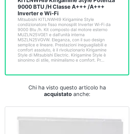
KITLNWHI9 Kirigamine Style Potenza
Smart
9000 BTU /H Classe A+++ /A+++
home
Inverter e Wi-Fi
Mitsubishi KITLNWHI9 Kirigamine Style
condizionatore fisso monosplit Inverter Wi-Fi da
Videogiochi
9000 Btu /h. Kit composto dal motore esterno
MUZLN25VGE1 e dall'unità interna
MSZLN25VGVW. Eleganza, con il suo design
Audio
semplice e lineare. Prestazioni ineguagliabili e
e
comfort assoluto, è il rivoluzionario Kirigamine
musica
Style di Mitsubishi Electric. Kirigamine Style è
sinonimo di stile, minimalismo e comfort. Pr...
Clima
Chi ha visto questo articolo ha
Arredo
acquistato
anche:
Brico
e
Giardinaggio
Salute