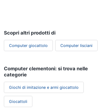
Giochi
educativi
e
creativi
Scopri altri prodotti di
Puzzle
Mappamondo
Computer giocattolo
Computer lisciani
Geomag
Mattoncini
Vedi
Computer clementoni: si trova nelle
tutti
categorie
Giochi di imitazione e armi giocattolo
Giochi
prima
infanzia
Giocattoli
Bambola