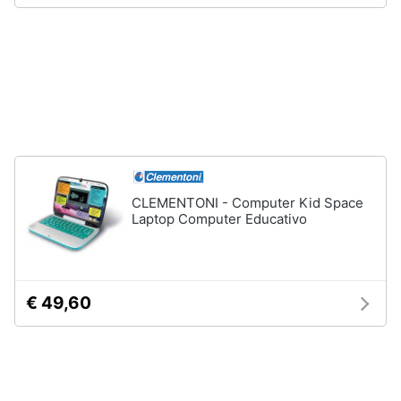
Assistenza
Vedi
clienti
tutti
Esci
Giochi
di
società
e
da
tavolo
CLEMENTONI - Computer Kid Space
Giochi
Laptop Computer Educativo
per
Natale
Scacchi
Bowling
€ 49,60
Carte
pokemon
Vedi
tutti