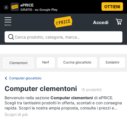
ePRICE
OTTIENI
Vai
×
Accedi
GRATIS - su Google Play
al
Registrati
menu
Accedi
Giocattoli
Offerte
Barbie,
Giocattoli
Barbie, bambole e peluche
Personaggi,
bambole
Elettrodomestici
supereroi e action figures
Veicoli, cavalcabili e
e
radiocomandati
Mattoncini e costruzioni
Giochi da
peluche
Nerf
Cucina giocattolo
Soldatini
Clementoni
giardino e da spiaggia
Giochi di società e da
Informatica
Barbie
tavolo
Giochi educativi e creativi
Giochi prima
infanzia
Giochi di imitazione e armi giocattolo
Mobilità
Principesse
Computer giocattolo
Disney
e sport
Offerte
Telefonia
Computer clementoni
Bambola
(5 prodotti)
Bambole
Tv
Benvenuto nella sezione
Computer clementoni
di ePRICE.
Reborn
Scegli tra tantissimi prodotti in offerta, scontati e con consegna
e
rapida. Scopri la nostra ampia proposta, consulta i prezzi e
Home
Vedi
acquista comodamente online.
Cinema
tutti