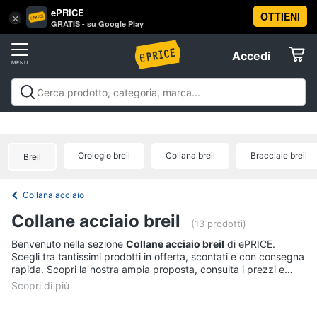
ePRICE
OTTIENI
Vai
×
Accedi
GRATIS - su Google Play
al
Registrati
menu
Accedi
Abbigliamento
Offerte
Donna
Abbigliamento
Donna
Uomo
Bambino
Scarpe
Accessori
Vest
Elettrodomestici
Intimo
donna
Orologio breil
Collana breil
Bracciale breil
Breil
Top
Informatica
Cappotto
Collana acciaio
donna
Telefonia
Collane acciaio breil
Felpa
(13 prodotti)
donna
Tv
Benvenuto nella sezione
Collane acciaio breil
di ePRICE.
Scegli tra tantissimi prodotti in offerta, scontati e con consegna
Vedi
e
rapida. Scopri la nostra ampia proposta, consulta i prezzi e
tutti
Home
acquista comodamente online.
Cinema