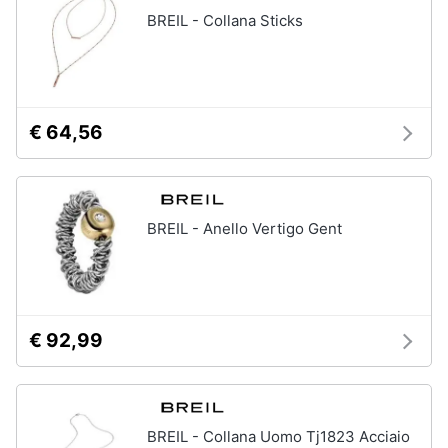
BREIL - Collana Sticks
Gioielli
Anelli
Orecchini
€ 64,56
Cavigliera
Collane
Vedi
tutti
BREIL - Anello Vertigo Gent
€ 92,99
BREIL - Collana Uomo Tj1823 Acciaio