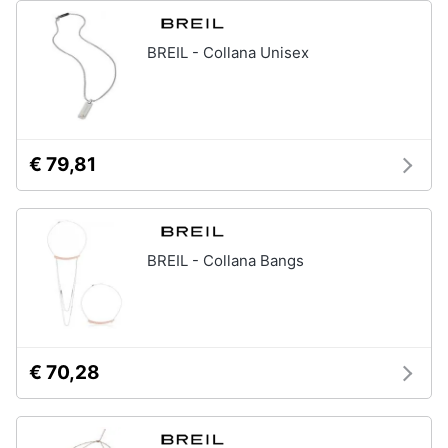
Assistenza
Tuta
clienti
Pantaloni
BREIL - Collana Unisex
Esci
Vedi
tutti
€ 79,81
Orologi
Apple
Watch
BREIL - Collana Bangs
Smartwatch
Orologi
uomo
Orologi
donna
€ 70,28
Vedi
tutti