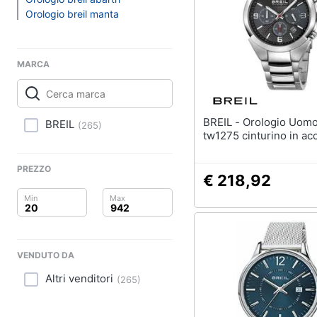
Clima
Sigaretta elettronica
Orologio breil manta
Borse
Arredo
Occhiali da vista
Occhiali da sole
Brico e Giardinaggio
MARCA
Vedi tutti
Salute e igiene
BREIL - Orologio Uomo gap
BREIL
(
265
)
Beauty
tw1275 cinturino in acc
Giocattoli
PREZZO
€ 218,92
Prima infanzia
Fotografia
Casalinghi
VENDUTO DA
Altri venditori
(
265
)
Abbigliamento