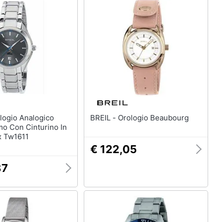
BREIL - Orologio Beaubourg
o Con Cinturino In
x Tw1611
€ 122,05
87