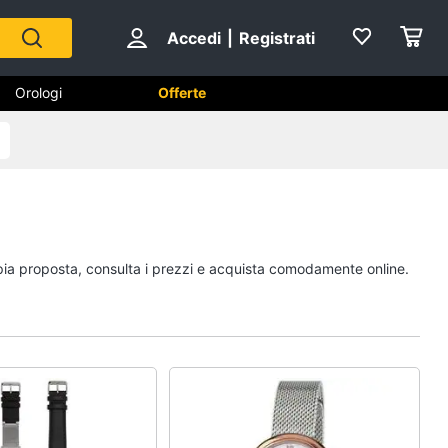
Accedi
|
Registrati
Orologi
Offerte
Scarpe
Sneakers
Scarpe nike
mpia proposta, consulta i prezzi e acquista comodamente online.
Anfibi
Ciabatte
Vedi tutti
Gioielli