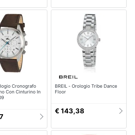
BREIL - Orologio Tribe Dance
o Con Cinturino In
Floor
09
€ 143,38
7