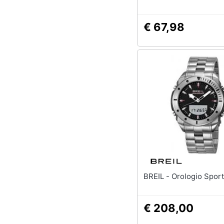
€ 67,98
BREIL - Orologio Spo
€ 208,00