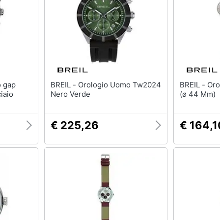
T-shirt
Apple Watch
Felpa
Smartwatch
Tuta
Orologi uomo
Pantaloni
Orologi donna
Vedi tutti
Vedi tutti
BREIL - Orologio Uomo Tw2024
BREIL - Orologio Uomo Tw1813
iaio
Nero Verde
(ø 44 Mm)
€ 225,26
€ 164,1