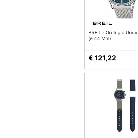
Sport
Animali
Motori
BREIL - Orologio Uomo Tw1560
(ø 44 Mm)
Libri, cd e dvd
Festività e ricorrenze
€ 121,22
Promozioni