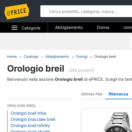
Abbigliamento
Donna
Uom
Categorie
Gioielli
Elettrodomestici
Abbigliame
Informatica
Home
Catalogo
Abbigliamento
Orologi
Orologio breil
Donna
Orologio breil
Telefonia
Intimo donna
(265 prodotti)
Top
Tv e Home Cinema
Benvenuto nella sezione
Orologio breil
di ePRICE. Scegli tra tan
Cappotto donna
Smart home
Felpa donna
Rilevanza
ORDINA PER
Vedi tutti
Videogiochi
OROLOGIO BREIL
Orologio breil tribe
Audio e musica
Orologio bracciale breil
Accessori
Orologio breil infinity
Orologio breil abarth