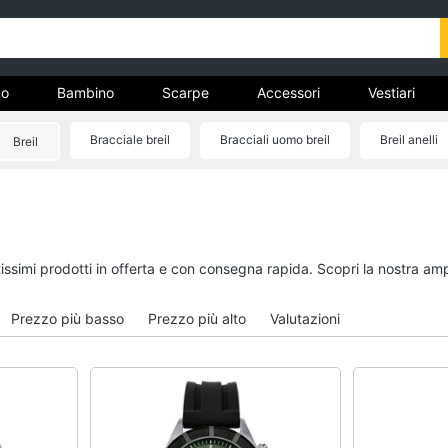
o
Bambino
Scarpe
Accessori
Vestiari
Bracciale breil
Bracciali uomo breil
Breil anelli
Breil
nto
Uomo
Bambino
Felpa uomo
Scarpe bambino
Cravatta
Sandali bambina
tissimi prodotti in offerta e con consegna rapida. Scopri la nostra a
Piumino uomo
Vestiti neonati
Giacca uomo
Copertina neonato
Prezzo più basso
Prezzo più alto
Valutazioni
Vedi tutti
Vedi tutti
Vestiari
Orologi