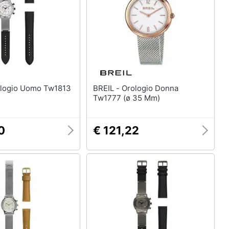
Anelli
Orecchini
Cavigliera
Collane
Vedi tutti
BREIL - Orologio Donna
Tw1777 (ø 35 Mm)
0
€ 121,22