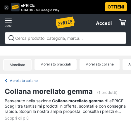
ePRICE
OTTIENI
Vai
×
Accedi
GRATIS - su Google Play
al
Registrati
menu
Accedi
Abbigliamento
Offerte
Donna
Abbigliamento
Donna
Uomo
Bambino
Scarpe
Accessori
Vest
Elettrodomestici
Intimo
donna
Morellato bracciali
Morellato collane
A
Morellato
Top
Informatica
Cappotto
Morellato collane
donna
Telefonia
Collana morellato gemma
Felpa
(1 prodotti)
donna
Tv
Benvenuto nella sezione
Collana morellato gemma
di ePRICE.
Scegli tra tantissimi prodotti in offerta, scontati e con consegna
Vedi
e
rapida. Scopri la nostra ampia proposta, consulta i prezzi e
tutti
Home
acquista comodamente online.
Cinema