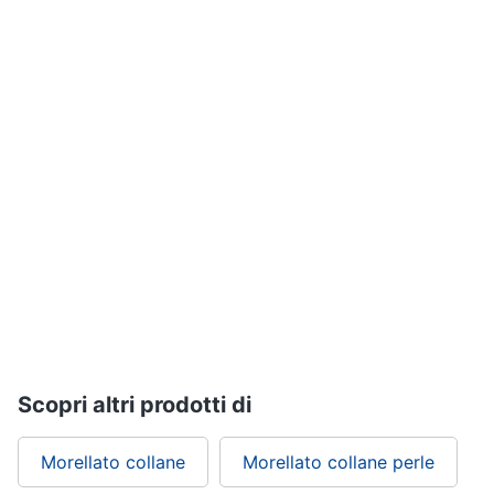
Assistenza
Tuta
clienti
Pantaloni
Esci
Vedi
tutti
Orologi
Apple
Watch
Smartwatch
Orologi
uomo
Orologi
donna
Scopri altri prodotti di
Vedi
tutti
Morellato collane
Morellato collane perle